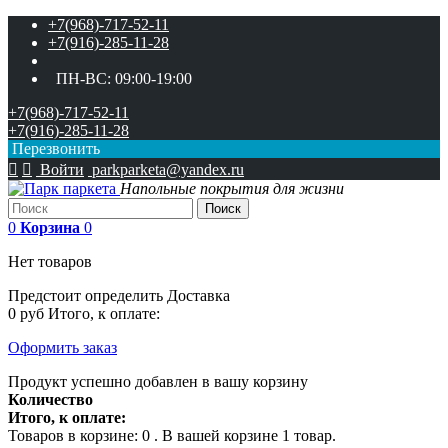
+7(968)-717-52-11
+7(916)-285-11-28
ПН-ВС:
09:00-19:00
+7(968)-717-52-11
+7(916)-285-11-28
Перезвонить


Войти
parkparketa@yandex.ru
Напольные покрытия для жизни
Поиск
0
Корзина
0
Нет товаров
Предстоит определить
Доставка
0 руб
Итого, к оплате:
Оформить заказ
Продукт успешно добавлен в вашу корзину
Количество
Итого, к оплате:
Товаров в корзине:
0
.
В вашей корзине 1 товар.