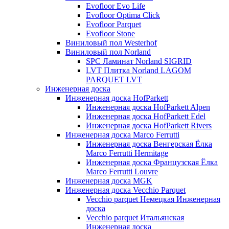
Evofloor Evo Life
Evofloor Optima Click
Evofloor Parquet
Evofloor Stone
Виниловый пол Westerhof
Виниловый пол Norland
SPC Ламинат Norland SIGRID
LVT Плитка Norland LAGOM
PARQUET LVT
Инженерная доска
Инженерная доска HofParkett
Инженерная доска HofParkett Alpen
Инженерная доска HofParkett Edel
Инженерная доска HofParkett Rivers
Инженерная доска Marco Ferrutti
Инженерная доска Венгерская Ёлка
Marco Ferrutti Hermitage
Инженерная доска Французская Ёлка
Marco Ferrutti Louvre
Инженерная доска MGK
Инженерная доска Vecchio Parquet
Vecchio parquet Немецкая Инженерная
доска
Vecchio parquet Итальянская
Инженерная доска