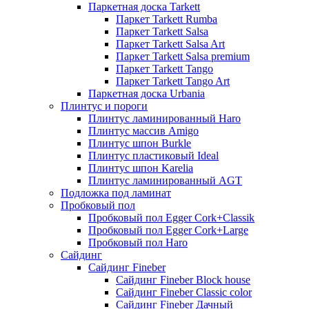
Паркетная доска Tarkett
Паркет Tarkett Rumba
Паркет Tarkett Salsa
Паркет Tarkett Salsa Art
Паркет Tarkett Salsa premium
Паркет Tarkett Tango
Паркет Tarkett Tango Art
Паркетная доска Urbania
Плинтус и пороги
Плинтус ламинированный Haro
Плинтус массив Amigo
Плинтус шпон Burkle
Плинтус пластиковый Ideal
Плинтус шпон Karelia
Плинтус ламинированный AGT
Подложка под ламинат
Пробковый пол
Пробковый пол Egger Cork+Classik
Пробковый пол Egger Cork+Large
Пробковый пол Haro
Сайдинг
Сайдинг Fineber
Сайдинг Fineber Block house
Сайдинг Fineber Classic color
Сайдинг Fineber Дачный