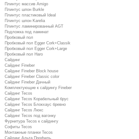
Плинтус массив Amigo
Плинтус шпон Burkle
Плинтус пластиковый Ideal
Плинтус шпон Karelia
Плинтус ламинированный AGT
Подложка под ламинат
Пробковый пол
Пробковый пол Egger Cork+Classik
Пробковый пол Egger Cork+Large
Пробковый пол Haro
Сайдинг
Сайдинг Fineber
Сайдинг Fineber Block house
Сайдинг Fineber Classic color
Сайдинг Fineber Дачный
Комплектующие к сайдингу Fineber
Сайдинг Tecos
Сайдинг Tecos Корабельный брус
Сайдинг Tecos Блокхаус бревно
Сайдинг Tecos Люкс
Сайдинг Tecos под вагонку
Фурнитура Tecos к сайдингу
Софиты Tecos
Монтажные планки Tecos
Сайдинг Альта Профиль