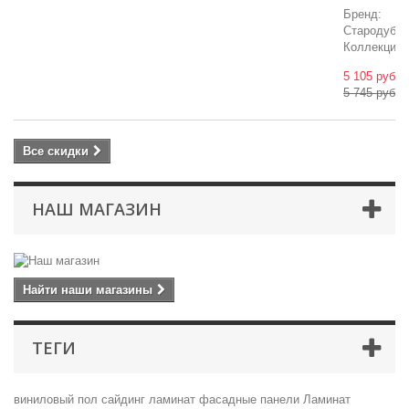
Бренд:
Стародуб
Коллекция:У
5 105 руб
5 745 руб
Все скидки
НАШ МАГАЗИН
Найти наши магазины
ТЕГИ
виниловый пол
сайдинг
ламинат
фасадные панели
Ламинат