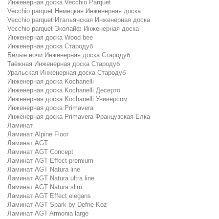
Инженерная доска Vecchio Parquet
Vecchio parquet Немецкая Инженерная доска
Vecchio parquet Итальянская Инженерная доска
Vecchio parquet Эколайф Инженерная доска
Инженерная доска Wood bee
Инженерная доска Стародуб
Белые ночи Инженерная доска Стародуб
Таёжная Инженерная доска Стародуб
Уральская Инженерная доска Стародуб
Инженерная доска Kochanelli
Инженерная доска Kochanelli Десерто
Инженерная доска Kochanelli Универсом
Инженерная доска Primavera
Инженерная доска Primavera Французская Ёлка
Ламинат
Ламинат Alpine Floor
Ламинат AGT
Ламинат AGT Concept
Ламинат AGT Effect premium
Ламинат AGT Natura line
Ламинат AGT Natura ultra line
Ламинат AGT Natura slim
Ламинат AGT Effect elegans
Ламинат AGT Spark by Defne Koz
Ламинат AGT Armonia large