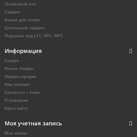
Пробковый пол
Сайдинг
Химия для полов
Цокольный сайдинг.
Подложка под LVT, SPC, WPC
Информация
Скидки
Новые товары
Лидеры продаж
Наш магазин
Связаться с нами
О компании
Карта сайта
Моя учетная запись
Мои заказы