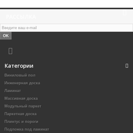
РАССЫЛКА
OK
Категории
Виниловый пол
Инженерная доска
Ламинат
Массивная доска
Модульный паркет
Паркетная доска
Плинтус и пороги
Подложка под ламинат