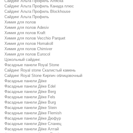
Сайдинг Альта Профиль Аляска
Сайдинг Альта Профиль Канада плюс
Сайдинг Альта Профиль Blockhouse
Сайдинг Альта Профиль
Химия для полов
Химия для полов Adesiv
Химия для полов Kraft
Химия для полов Vecchio Parquet
Химия для полов Homakoll
Химия для полов Chimiver
Химия для полов Eurocol
Цокольный сайдинг.
Фасадные панели Royal Stone
Сайдинг Royal stone Скалистый камень
Сайдинг Royal Stone Кирпич облицовочный
Фасадные панели Дёке
Фасадные панели Дёке Edel
Фасадные панели Дёке Berg
Фасадные панели Дёке Fels
Фасадные панели Дёке Burg
Фасадные панели Дёке Stein
Фасадные панели Дёке Flemish
Фасадные панели Дёке Дюфур
Фасадные панели Дёке Сланец
Фасадные панели Дёке Алтай