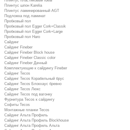
Плинтус пластиковый Ideal
Плинтус шпон Karelia
Плинтус ламинированный AGT
Подложка под ламинат
Пробковый пол
Пробковый пол Egger Cork+Classik
Пробковый пол Egger Cork+Large
Пробковый пол Haro
Сайдинг
Сайдинг Fineber
Сайдинг Fineber Block house
Сайдинг Fineber Classic color
Сайдинг Fineber Дачный
Комплектующие к сайдингу Fineber
Сайдинг Tecos
Сайдинг Tecos Корабельный брус
Сайдинг Tecos Блокхаус бревно
Сайдинг Tecos Люкс
Сайдинг Tecos под вагонку
Фурнитура Tecos к сайдингу
Софиты Tecos
Монтажные планки Tecos
Сайдинг Альта Профиль
Сайдинг Альта Профиль Blockhouse
Сайдинг Альта Профиль Альта