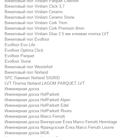
Виниловый пол Vinilam Parquet Chevron
Виниловый пол Vinilam Click 3,7
Виниловый пол Vinilam Ceramo
Виниловый пол Vinilam Ceramo Stone
Виниловый пол Vinilam Cork 7mm
Виниловый пол Vinilam Cork Premium 8mm
Виниловый пол Vinilam Glue 2.5 мм клеевая плитка LVT
Виниловый пол Evofloor
Evofloor Evo Life
Evofloor Optima Click
Evofloor Parquet
Evofloor Stone
Виниловый пол Westerhof
Виниловый пол Norland
SPC Ламинат Norland SIGRID
LVT Плитка Norland LAGOM PARQUET LVT
Инженерная доска
Инженерная доска HofParkett
Инженерная доска HofParkett Alpen
Инженерная доска HofParkett Edel
Инженерная доска HofParkett Rivers
Инженерная доска Marco Ferrutti
Инженерная доска Венгерская Ёлка Marco Ferrutti Hermitage
Инженерная доска Французская Ёлка Marco Ferrutti Louvre
Инженерная доска MGK