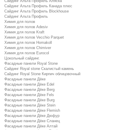
Сайдинг Альта Профиль Аляска
Сайдинг Альта Профиль Канада плюс
Сайдинг Альта Профиль Blockhouse
Сайдинг Альта Профиль
Химия для полов
Химия для полов Adesiv
Химия для полов Kraft
Химия для полов Vecchio Parquet
Химия для полов Homakoll
Химия для полов Chimiver
Химия для полов Eurocol
Цокольный сайдинг.
Фасадные панели Royal Stone
Сайдинг Royal stone Скалистый камень
Сайдинг Royal Stone Кирпич облицовочный
Фасадные панели Дёке
Фасадные панели Дёке Edel
Фасадные панели Дёке Berg
Фасадные панели Дёке Fels
Фасадные панели Дёке Burg
Фасадные панели Дёке Stein
Фасадные панели Дёке Flemish
Фасадные панели Дёке Дюфур
Фасадные панели Дёке Сланец
Фасадные панели Дёке Алтай