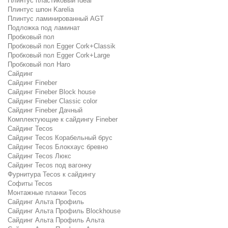
Плинтус пластиковый Ideal
Плинтус шпон Karelia
Плинтус ламинированный AGT
Подложка под ламинат
Пробковый пол
Пробковый пол Egger Cork+Classik
Пробковый пол Egger Cork+Large
Пробковый пол Haro
Сайдинг
Сайдинг Fineber
Сайдинг Fineber Block house
Сайдинг Fineber Classic color
Сайдинг Fineber Дачный
Комплектующие к сайдингу Fineber
Сайдинг Tecos
Сайдинг Tecos Корабельный брус
Сайдинг Tecos Блокхаус бревно
Сайдинг Tecos Люкс
Сайдинг Tecos под вагонку
Фурнитура Tecos к сайдингу
Софиты Tecos
Монтажные планки Tecos
Сайдинг Альта Профиль
Сайдинг Альта Профиль Blockhouse
Сайдинг Альта Профиль Альта