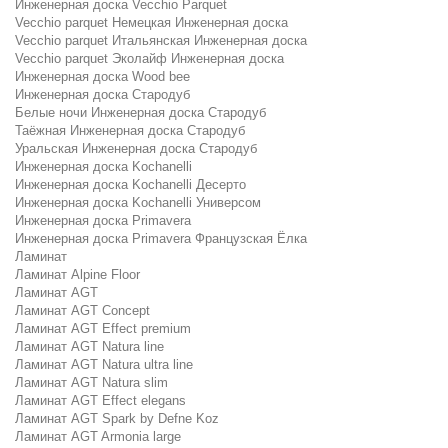
Инженерная доска Vecchio Parquet
Vecchio parquet Немецкая Инженерная доска
Vecchio parquet Итальянская Инженерная доска
Vecchio parquet Эколайф Инженерная доска
Инженерная доска Wood bee
Инженерная доска Стародуб
Белые ночи Инженерная доска Стародуб
Таёжная Инженерная доска Стародуб
Уральская Инженерная доска Стародуб
Инженерная доска Kochanelli
Инженерная доска Kochanelli Десерто
Инженерная доска Kochanelli Универсом
Инженерная доска Primavera
Инженерная доска Primavera Французская Ёлка
Ламинат
Ламинат Alpine Floor
Ламинат AGT
Ламинат AGT Concept
Ламинат AGT Effect premium
Ламинат AGT Natura line
Ламинат AGT Natura ultra line
Ламинат AGT Natura slim
Ламинат AGT Effect elegans
Ламинат AGT Spark by Defne Koz
Ламинат AGT Armonia large