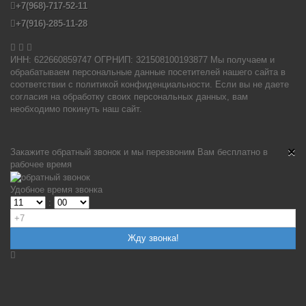
+7(968)-717-52-11
+7(916)-285-11-28


ИНН: 622660859747 ОГРНИП: 321508100193877 Мы получаем и
обрабатываем персональные данные посетителей нашего сайта в
соответствии с политикой конфиденциальности. Если вы не даете
согласия на обработку своих персональных данных, вам
необходимо покинуть наш сайт.
×
Закажите обратный звонок и мы перезвоним Вам бесплатно в
рабочее время
Удобное время звонка
: