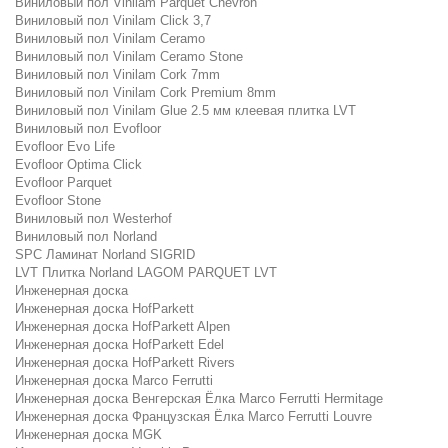
Виниловый пол Vinilam Parquet Chevron
Виниловый пол Vinilam Click 3,7
Виниловый пол Vinilam Ceramo
Виниловый пол Vinilam Ceramo Stone
Виниловый пол Vinilam Cork 7mm
Виниловый пол Vinilam Cork Premium 8mm
Виниловый пол Vinilam Glue 2.5 мм клеевая плитка LVT
Виниловый пол Evofloor
Evofloor Evo Life
Evofloor Optima Click
Evofloor Parquet
Evofloor Stone
Виниловый пол Westerhof
Виниловый пол Norland
SPC Ламинат Norland SIGRID
LVT Плитка Norland LAGOM PARQUET LVT
Инженерная доска
Инженерная доска HofParkett
Инженерная доска HofParkett Alpen
Инженерная доска HofParkett Edel
Инженерная доска HofParkett Rivers
Инженерная доска Marco Ferrutti
Инженерная доска Венгерская Ёлка Marco Ferrutti Hermitage
Инженерная доска Французская Ёлка Marco Ferrutti Louvre
Инженерная доска MGK