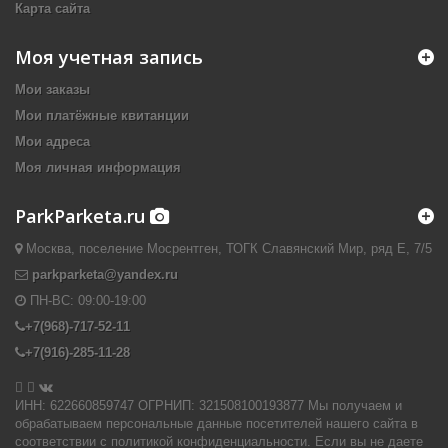
Карта сайта
Моя учетная запись
Мои заказы
Мои платёжные квитанции
Мои адреса
Моя личная информация
ParkParketa.ru
Москва, поселение Мосрентген, ТОГК Славянский Мир, ряд Е, 7/5
parkparketa@yandex.ru
ПН-ВС:
09:00-19:00
+7(968)-717-52-11
+7(916)-285-11-28


ИНН: 622660859747 ОГРНИП: 321508100193877 Мы получаем и
обрабатываем персональные данные посетителей нашего сайта в
соответствии с политикой конфиденциальности. Если вы не даете