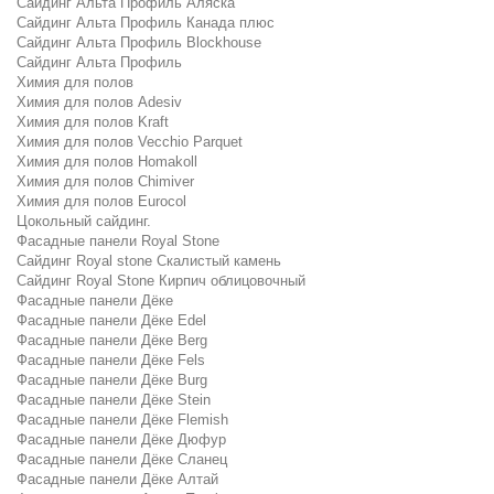
Сайдинг Альта Профиль Аляска
Сайдинг Альта Профиль Канада плюс
Сайдинг Альта Профиль Blockhouse
Сайдинг Альта Профиль
Химия для полов
Химия для полов Adesiv
Химия для полов Kraft
Химия для полов Vecchio Parquet
Химия для полов Homakoll
Химия для полов Chimiver
Химия для полов Eurocol
Цокольный сайдинг.
Фасадные панели Royal Stone
Сайдинг Royal stone Скалистый камень
Сайдинг Royal Stone Кирпич облицовочный
Фасадные панели Дёке
Фасадные панели Дёке Edel
Фасадные панели Дёке Berg
Фасадные панели Дёке Fels
Фасадные панели Дёке Burg
Фасадные панели Дёке Stein
Фасадные панели Дёке Flemish
Фасадные панели Дёке Дюфур
Фасадные панели Дёке Сланец
Фасадные панели Дёке Алтай