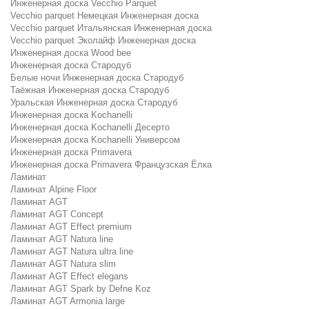
Инженерная доска Vecchio Parquet
Vecchio parquet Немецкая Инженерная доска
Vecchio parquet Итальянская Инженерная доска
Vecchio parquet Эколайф Инженерная доска
Инженерная доска Wood bee
Инженерная доска Стародуб
Белые ночи Инженерная доска Стародуб
Таёжная Инженерная доска Стародуб
Уральская Инженерная доска Стародуб
Инженерная доска Kochanelli
Инженерная доска Kochanelli Десерто
Инженерная доска Kochanelli Универсом
Инженерная доска Primavera
Инженерная доска Primavera Французская Ёлка
Ламинат
Ламинат Alpine Floor
Ламинат AGT
Ламинат AGT Concept
Ламинат AGT Effect premium
Ламинат AGT Natura line
Ламинат AGT Natura ultra line
Ламинат AGT Natura slim
Ламинат AGT Effect elegans
Ламинат AGT Spark by Defne Koz
Ламинат AGT Armonia large