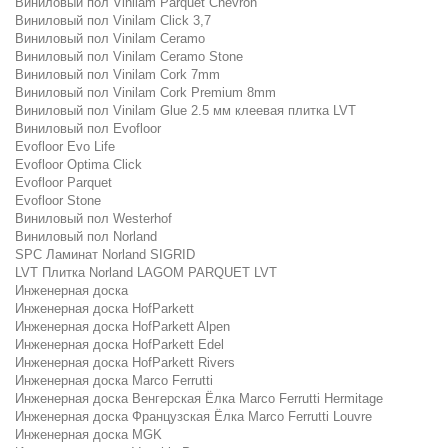
Виниловый пол Vinilam Parquet Chevron
Виниловый пол Vinilam Click 3,7
Виниловый пол Vinilam Ceramo
Виниловый пол Vinilam Ceramo Stone
Виниловый пол Vinilam Cork 7mm
Виниловый пол Vinilam Cork Premium 8mm
Виниловый пол Vinilam Glue 2.5 мм клеевая плитка LVT
Виниловый пол Evofloor
Evofloor Evo Life
Evofloor Optima Click
Evofloor Parquet
Evofloor Stone
Виниловый пол Westerhof
Виниловый пол Norland
SPC Ламинат Norland SIGRID
LVT Плитка Norland LAGOM PARQUET LVT
Инженерная доска
Инженерная доска HofParkett
Инженерная доска HofParkett Alpen
Инженерная доска HofParkett Edel
Инженерная доска HofParkett Rivers
Инженерная доска Marco Ferrutti
Инженерная доска Венгерская Ёлка Marco Ferrutti Hermitage
Инженерная доска Французская Ёлка Marco Ferrutti Louvre
Инженерная доска MGK