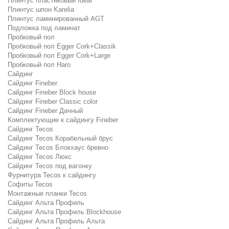
Плинтус пластиковый Ideal
Плинтус шпон Karelia
Плинтус ламинированный AGT
Подложка под ламинат
Пробковый пол
Пробковый пол Egger Cork+Classik
Пробковый пол Egger Cork+Large
Пробковый пол Haro
Сайдинг
Сайдинг Fineber
Сайдинг Fineber Block house
Сайдинг Fineber Classic color
Сайдинг Fineber Дачный
Комплектующие к сайдингу Fineber
Сайдинг Tecos
Сайдинг Tecos Корабельный брус
Сайдинг Tecos Блокхаус бревно
Сайдинг Tecos Люкс
Сайдинг Tecos под вагонку
Фурнитура Tecos к сайдингу
Софиты Tecos
Монтажные планки Tecos
Сайдинг Альта Профиль
Сайдинг Альта Профиль Blockhouse
Сайдинг Альта Профиль Альта