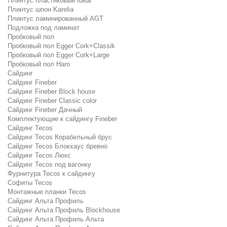
Плинтус пластиковый Ideal
Плинтус шпон Karelia
Плинтус ламинированный AGT
Подложка под ламинат
Пробковый пол
Пробковый пол Egger Cork+Classik
Пробковый пол Egger Cork+Large
Пробковый пол Haro
Сайдинг
Сайдинг Fineber
Сайдинг Fineber Block house
Сайдинг Fineber Classic color
Сайдинг Fineber Дачный
Комплектующие к сайдингу Fineber
Сайдинг Tecos
Сайдинг Tecos Корабельный брус
Сайдинг Tecos Блокхаус бревно
Сайдинг Tecos Люкс
Сайдинг Tecos под вагонку
Фурнитура Tecos к сайдингу
Софиты Tecos
Монтажные планки Tecos
Сайдинг Альта Профиль
Сайдинг Альта Профиль Blockhouse
Сайдинг Альта Профиль Альта