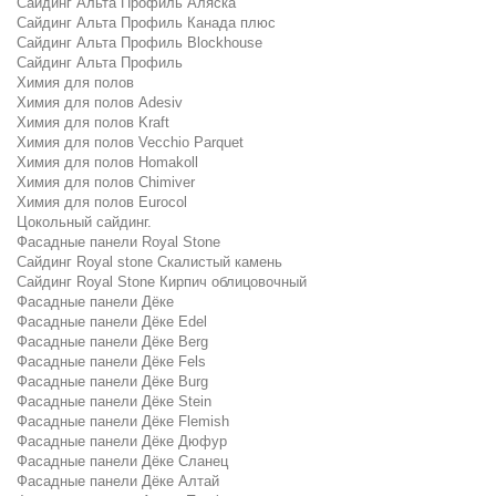
Сайдинг Альта Профиль Аляска
Сайдинг Альта Профиль Канада плюс
Сайдинг Альта Профиль Blockhouse
Сайдинг Альта Профиль
Химия для полов
Химия для полов Adesiv
Химия для полов Kraft
Химия для полов Vecchio Parquet
Химия для полов Homakoll
Химия для полов Chimiver
Химия для полов Eurocol
Цокольный сайдинг.
Фасадные панели Royal Stone
Сайдинг Royal stone Скалистый камень
Сайдинг Royal Stone Кирпич облицовочный
Фасадные панели Дёке
Фасадные панели Дёке Edel
Фасадные панели Дёке Berg
Фасадные панели Дёке Fels
Фасадные панели Дёке Burg
Фасадные панели Дёке Stein
Фасадные панели Дёке Flemish
Фасадные панели Дёке Дюфур
Фасадные панели Дёке Сланец
Фасадные панели Дёке Алтай