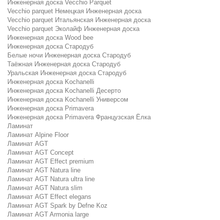
Инженерная доска Vecchio Parquet
Vecchio parquet Немецкая Инженерная доска
Vecchio parquet Итальянская Инженерная доска
Vecchio parquet Эколайф Инженерная доска
Инженерная доска Wood bee
Инженерная доска Стародуб
Белые ночи Инженерная доска Стародуб
Таёжная Инженерная доска Стародуб
Уральская Инженерная доска Стародуб
Инженерная доска Kochanelli
Инженерная доска Kochanelli Десерто
Инженерная доска Kochanelli Универсом
Инженерная доска Primavera
Инженерная доска Primavera Французская Ёлка
Ламинат
Ламинат Alpine Floor
Ламинат AGT
Ламинат AGT Concept
Ламинат AGT Effect premium
Ламинат AGT Natura line
Ламинат AGT Natura ultra line
Ламинат AGT Natura slim
Ламинат AGT Effect elegans
Ламинат AGT Spark by Defne Koz
Ламинат AGT Armonia large