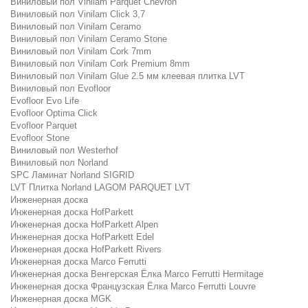
Виниловый пол Vinilam Parquet Chevron
Виниловый пол Vinilam Click 3,7
Виниловый пол Vinilam Ceramo
Виниловый пол Vinilam Ceramo Stone
Виниловый пол Vinilam Cork 7mm
Виниловый пол Vinilam Cork Premium 8mm
Виниловый пол Vinilam Glue 2.5 мм клеевая плитка LVT
Виниловый пол Evofloor
Evofloor Evo Life
Evofloor Optima Click
Evofloor Parquet
Evofloor Stone
Виниловый пол Westerhof
Виниловый пол Norland
SPC Ламинат Norland SIGRID
LVT Плитка Norland LAGOM PARQUET LVT
Инженерная доска
Инженерная доска HofParkett
Инженерная доска HofParkett Alpen
Инженерная доска HofParkett Edel
Инженерная доска HofParkett Rivers
Инженерная доска Marco Ferrutti
Инженерная доска Венгерская Ёлка Marco Ferrutti Hermitage
Инженерная доска Французская Ёлка Marco Ferrutti Louvre
Инженерная доска MGK