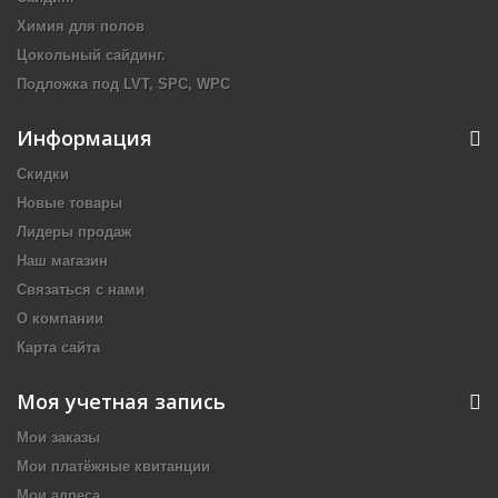
Химия для полов
Цокольный сайдинг.
Подложка под LVT, SPC, WPC
Информация
Скидки
Новые товары
Лидеры продаж
Наш магазин
Связаться с нами
О компании
Карта сайта
Моя учетная запись
Мои заказы
Мои платёжные квитанции
Мои адреса