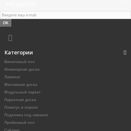
РАССЫЛКА
OK
Категории
Виниловый пол
Инженерная доска
Ламинат
Массивная доска
Модульный паркет
Паркетная доска
Плинтус и пороги
Подложка под ламинат
Пробковый пол
Сайдинг