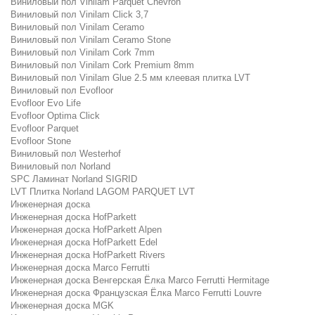
Виниловый пол Vinilam Parquet Chevron
Виниловый пол Vinilam Click 3,7
Виниловый пол Vinilam Ceramo
Виниловый пол Vinilam Ceramo Stone
Виниловый пол Vinilam Cork 7mm
Виниловый пол Vinilam Cork Premium 8mm
Виниловый пол Vinilam Glue 2.5 мм клеевая плитка LVT
Виниловый пол Evofloor
Evofloor Evo Life
Evofloor Optima Click
Evofloor Parquet
Evofloor Stone
Виниловый пол Westerhof
Виниловый пол Norland
SPC Ламинат Norland SIGRID
LVT Плитка Norland LAGOM PARQUET LVT
Инженерная доска
Инженерная доска HofParkett
Инженерная доска HofParkett Alpen
Инженерная доска HofParkett Edel
Инженерная доска HofParkett Rivers
Инженерная доска Marco Ferrutti
Инженерная доска Венгерская Ёлка Marco Ferrutti Hermitage
Инженерная доска Французская Ёлка Marco Ferrutti Louvre
Инженерная доска MGK