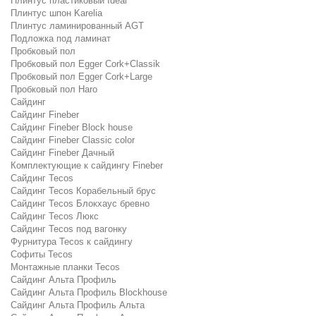
Плинтус пластиковый Ideal
Плинтус шпон Karelia
Плинтус ламинированный AGT
Подложка под ламинат
Пробковый пол
Пробковый пол Egger Cork+Classik
Пробковый пол Egger Cork+Large
Пробковый пол Haro
Сайдинг
Сайдинг Fineber
Сайдинг Fineber Block house
Сайдинг Fineber Classic color
Сайдинг Fineber Дачный
Комплектующие к сайдингу Fineber
Сайдинг Tecos
Сайдинг Tecos Корабельный брус
Сайдинг Tecos Блокхаус бревно
Сайдинг Tecos Люкс
Сайдинг Tecos под вагонку
Фурнитура Tecos к сайдингу
Софиты Tecos
Монтажные планки Tecos
Сайдинг Альта Профиль
Сайдинг Альта Профиль Blockhouse
Сайдинг Альта Профиль Альта