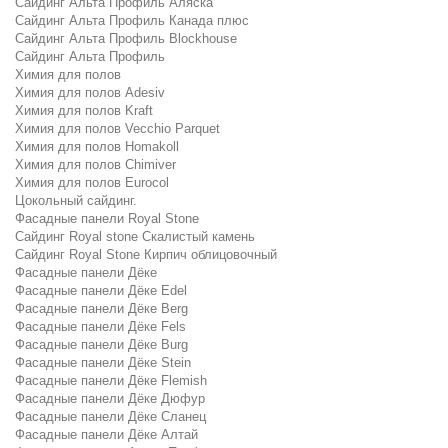
Сайдинг Альта Профиль Аляска
Сайдинг Альта Профиль Канада плюс
Сайдинг Альта Профиль Blockhouse
Сайдинг Альта Профиль
Химия для полов
Химия для полов Adesiv
Химия для полов Kraft
Химия для полов Vecchio Parquet
Химия для полов Homakoll
Химия для полов Chimiver
Химия для полов Eurocol
Цокольный сайдинг.
Фасадные панели Royal Stone
Сайдинг Royal stone Скалистый камень
Сайдинг Royal Stone Кирпич облицовочный
Фасадные панели Дёке
Фасадные панели Дёке Edel
Фасадные панели Дёке Berg
Фасадные панели Дёке Fels
Фасадные панели Дёке Burg
Фасадные панели Дёке Stein
Фасадные панели Дёке Flemish
Фасадные панели Дёке Дюфур
Фасадные панели Дёке Сланец
Фасадные панели Дёке Алтай