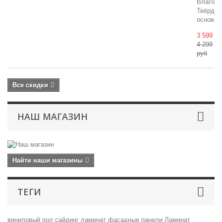
Влагост
Твёрдая
основа..
3 599 ру
4 299
руб
Все скидки
НАШ МАГАЗИН
Найти наши магазины
ТЕГИ
виниловый пол
сайдинг
ламинат
фасадные панели
Ламинат