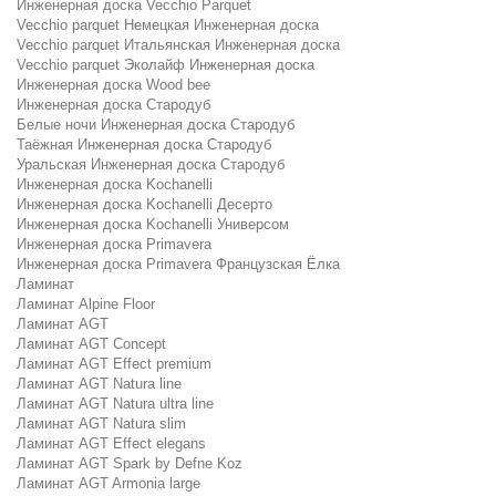
Инженерная доска Vecchio Parquet
Vecchio parquet Немецкая Инженерная доска
Vecchio parquet Итальянская Инженерная доска
Vecchio parquet Эколайф Инженерная доска
Инженерная доска Wood bee
Инженерная доска Стародуб
Белые ночи Инженерная доска Стародуб
Таёжная Инженерная доска Стародуб
Уральская Инженерная доска Стародуб
Инженерная доска Kochanelli
Инженерная доска Kochanelli Десерто
Инженерная доска Kochanelli Универсом
Инженерная доска Primavera
Инженерная доска Primavera Французская Ёлка
Ламинат
Ламинат Alpine Floor
Ламинат AGT
Ламинат AGT Concept
Ламинат AGT Effect premium
Ламинат AGT Natura line
Ламинат AGT Natura ultra line
Ламинат AGT Natura slim
Ламинат AGT Effect elegans
Ламинат AGT Spark by Defne Koz
Ламинат AGT Armonia large