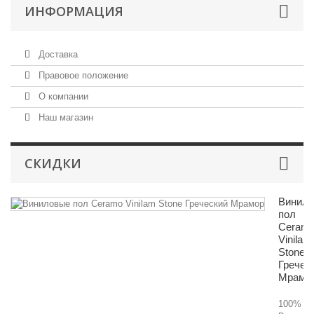
ИНФОРМАЦИЯ
Доставка
Правовое положение
О компании
Наш магазин
СКИДКИ
Винил
пол
Ceram
Vinilam
Stone
Гречес
Мрамо
100%