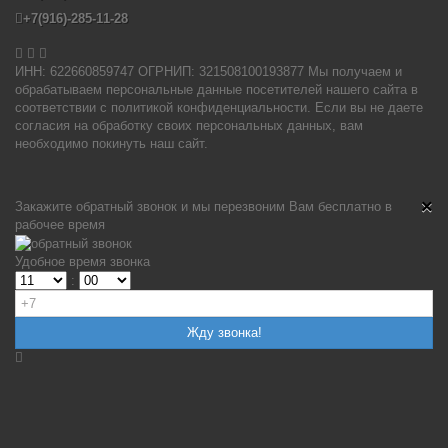
+7(916)-285-11-28


ИНН: 622660859747 ОГРНИП: 321508100193877 Мы получаем и
обрабатываем персональные данные посетителей нашего сайта в
соответствии с политикой конфиденциальности. Если вы не даете
согласия на обработку своих персональных данных, вам
необходимо покинуть наш сайт.
×
Закажите обратный звонок и мы перезвоним Вам бесплатно в
рабочее время
Удобное время звонка
: