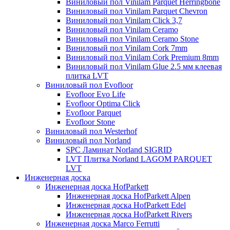
Виниловый пол Vinilam Parquet Herringbone
Виниловый пол Vinilam Parquet Chevron
Виниловый пол Vinilam Click 3,7
Виниловый пол Vinilam Ceramo
Виниловый пол Vinilam Ceramo Stone
Виниловый пол Vinilam Cork 7mm
Виниловый пол Vinilam Cork Premium 8mm
Виниловый пол Vinilam Glue 2.5 мм клеевая
плитка LVT
Виниловый пол Evofloor
Evofloor Evo Life
Evofloor Optima Click
Evofloor Parquet
Evofloor Stone
Виниловый пол Westerhof
Виниловый пол Norland
SPC Ламинат Norland SIGRID
LVT Плитка Norland LAGOM PARQUET
LVT
Инженерная доска
Инженерная доска HofParkett
Инженерная доска HofParkett Alpen
Инженерная доска HofParkett Edel
Инженерная доска HofParkett Rivers
Инженерная доска Marco Ferrutti