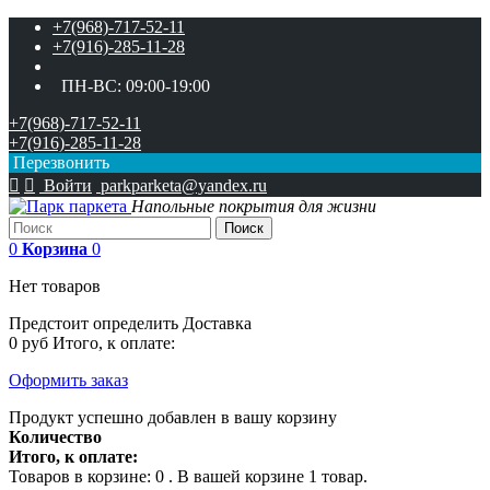
+7(968)-717-52-11
+7(916)-285-11-28
ПН-ВС:
09:00-19:00
+7(968)-717-52-11
+7(916)-285-11-28
Перезвонить


Войти
parkparketa@yandex.ru
Напольные покрытия для жизни
Поиск
0
Корзина
0
Нет товаров
Предстоит определить
Доставка
0 руб
Итого, к оплате:
Оформить заказ
Продукт успешно добавлен в вашу корзину
Количество
Итого, к оплате:
Товаров в корзине:
0
.
В вашей корзине 1 товар.