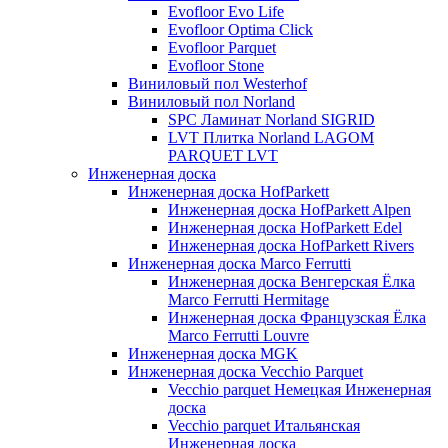
Evofloor Evo Life
Evofloor Optima Click
Evofloor Parquet
Evofloor Stone
Виниловый пол Westerhof
Виниловый пол Norland
SPC Ламинат Norland SIGRID
LVT Плитка Norland LAGOM
PARQUET LVT
Инженерная доска
Инженерная доска HofParkett
Инженерная доска HofParkett Alpen
Инженерная доска HofParkett Edel
Инженерная доска HofParkett Rivers
Инженерная доска Marco Ferrutti
Инженерная доска Венгерская Ёлка
Marco Ferrutti Hermitage
Инженерная доска Французская Ёлка
Marco Ferrutti Louvre
Инженерная доска MGK
Инженерная доска Vecchio Parquet
Vecchio parquet Немецкая Инженерная
доска
Vecchio parquet Итальянская
Инженерная доска