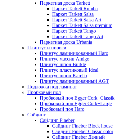
Паркетная доска Tarkett
Паркет Tarkett Rumba
Паркет Tarkett Salsa
Паркет Tarkett Salsa Art
Паркет Tarkett Salsa premium
Паркет Tarkett Tango
Паркет Tarkett Tango Art
Паркетная доска Urbania
Плинтус и пороги
Плинтус ламинированный Haro
Плинтус массив Amigo
Плинтус шпон Burkle
Плинтус пластиковый Ideal
Плинтус шпон Karelia
Плинтус ламинированный AGT
Подложка под ламинат
Пробковый пол
Пробковый пол Egger Cork+Classik
Пробковый пол Egger Cork+Large
Пробковый пол Haro
Сайдинг
Сайдинг Fineber
Сайдинг Fineber Block house
Сайдинг Fineber Classic color
Сайдинг Fineber Дачный