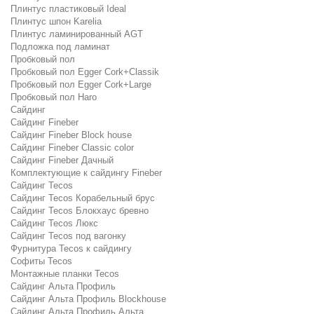
Плинтус пластиковый Ideal
Плинтус шпон Karelia
Плинтус ламинированный AGT
Подложка под ламинат
Пробковый пол
Пробковый пол Egger Cork+Classik
Пробковый пол Egger Cork+Large
Пробковый пол Haro
Сайдинг
Сайдинг Fineber
Сайдинг Fineber Block house
Сайдинг Fineber Classic color
Сайдинг Fineber Дачный
Комплектующие к сайдингу Fineber
Сайдинг Tecos
Сайдинг Tecos Корабельный брус
Сайдинг Tecos Блокхаус бревно
Сайдинг Tecos Люкс
Сайдинг Tecos под вагонку
Фурнитура Tecos к сайдингу
Софиты Tecos
Монтажные планки Tecos
Сайдинг Альта Профиль
Сайдинг Альта Профиль Blockhouse
Сайдинг Альта Профиль Альта