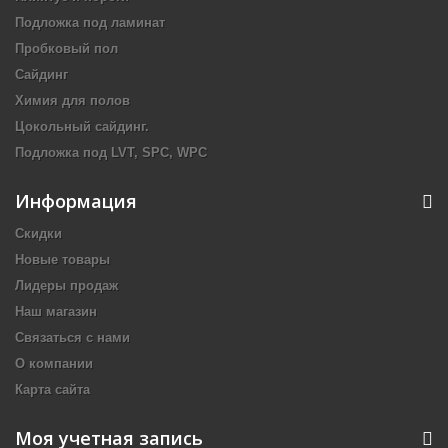
Подложка под ламинат
Пробковый пол
Сайдинг
Химия для полов
Цокольный сайдинг.
Подложка под LVT, SPC, WPC
Информация
Скидки
Новые товары
Лидеры продаж
Наш магазин
Связаться с нами
О компании
Карта сайта
Моя учетная запись