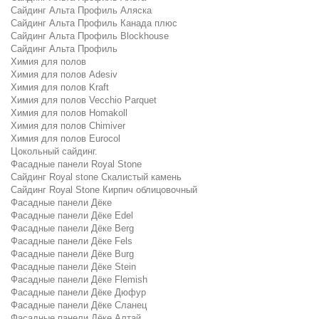
Сайдинг Альта Профиль Аляска
Сайдинг Альта Профиль Канада плюс
Сайдинг Альта Профиль Blockhouse
Сайдинг Альта Профиль
Химия для полов
Химия для полов Adesiv
Химия для полов Kraft
Химия для полов Vecchio Parquet
Химия для полов Homakoll
Химия для полов Chimiver
Химия для полов Eurocol
Цокольный сайдинг.
Фасадные панели Royal Stone
Сайдинг Royal stone Скалистый камень
Сайдинг Royal Stone Кирпич облицовочный
Фасадные панели Дёке
Фасадные панели Дёке Edel
Фасадные панели Дёке Berg
Фасадные панели Дёке Fels
Фасадные панели Дёке Burg
Фасадные панели Дёке Stein
Фасадные панели Дёке Flemish
Фасадные панели Дёке Дюфур
Фасадные панели Дёке Сланец
Фасадные панели Дёке Алтай