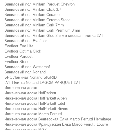
Виниловый пол Vinilam Parquet Chevron
Виниловый пол Vinilam Click 3,7
Виниловый пол Vinilam Ceramo
Виниловый пол Vinilam Ceramo Stone
Виниловый пол Vinilam Cork 7mm
Виниловый пол Vinilam Cork Premium 8mm
Виниловый пол Vinilam Glue 2.5 мм клеевая плитка LVT
Виниловый пол Evofloor
Evofloor Evo Life
Evofloor Optima Click
Evofloor Parquet
Evofloor Stone
Виниловый пол Westerhof
Виниловый пол Norland
SPC Ламинат Norland SIGRID
LVT Плитка Norland LAGOM PARQUET LVT
Инженерная доска
Инженерная доска HofParkett
Инженерная доска HofParkett Alpen
Инженерная доска HofParkett Edel
Инженерная доска HofParkett Rivers
Инженерная доска Marco Ferrutti
Инженерная доска Венгерская Ёлка Marco Ferrutti Hermitage
Инженерная доска Французская Ёлка Marco Ferrutti Louvre
Инженерная доска MGK