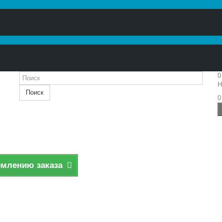
0
Н
Поиск
0
рмлению заказа