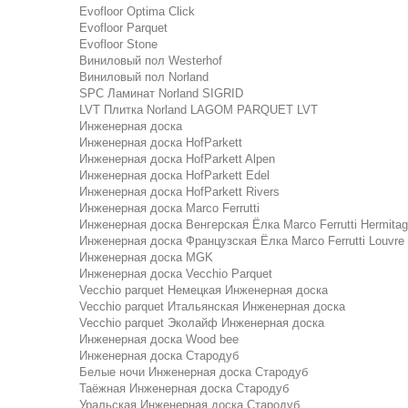
Evofloor Optima Click
Evofloor Parquet
Evofloor Stone
Виниловый пол Westerhof
Виниловый пол Norland
SPC Ламинат Norland SIGRID
LVT Плитка Norland LAGOM PARQUET LVT
Инженерная доска
Инженерная доска HofParkett
Инженерная доска HofParkett Alpen
Инженерная доска HofParkett Edel
Инженерная доска HofParkett Rivers
Инженерная доска Marco Ferrutti
Инженерная доска Венгерская Ёлка Marco Ferrutti Hermita
Инженерная доска Французская Ёлка Marco Ferrutti Louvre
Инженерная доска MGK
Инженерная доска Vecchio Parquet
Vecchio parquet Немецкая Инженерная доска
Vecchio parquet Итальянская Инженерная доска
Vecchio parquet Эколайф Инженерная доска
Инженерная доска Wood bee
Инженерная доска Стародуб
Белые ночи Инженерная доска Стародуб
Таёжная Инженерная доска Стародуб
Уральская Инженерная доска Стародуб