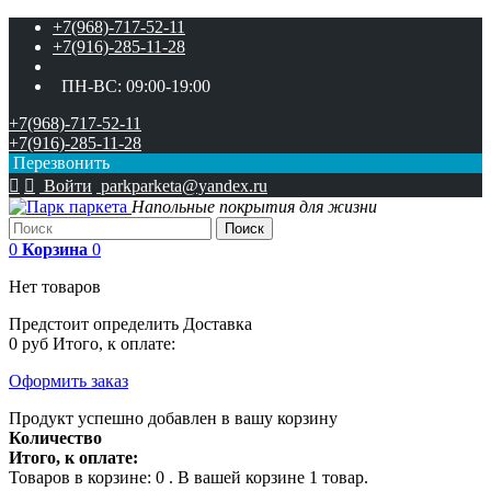
+7(968)-717-52-11
+7(916)-285-11-28
ПН-ВС:
09:00-19:00
+7(968)-717-52-11
+7(916)-285-11-28
Перезвонить


Войти
parkparketa@yandex.ru
Напольные покрытия для жизни
Поиск
0
Корзина
0
Нет товаров
Предстоит определить
Доставка
0 руб
Итого, к оплате:
Оформить заказ
Продукт успешно добавлен в вашу корзину
Количество
Итого, к оплате:
Товаров в корзине:
0
.
В вашей корзине 1 товар.