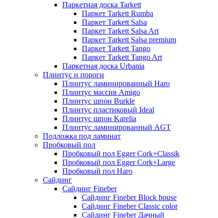
Паркетная доска Tarkett
Паркет Tarkett Rumba
Паркет Tarkett Salsa
Паркет Tarkett Salsa Art
Паркет Tarkett Salsa premium
Паркет Tarkett Tango
Паркет Tarkett Tango Art
Паркетная доска Urbania
Плинтус и пороги
Плинтус ламинированный Haro
Плинтус массив Amigo
Плинтус шпон Burkle
Плинтус пластиковый Ideal
Плинтус шпон Karelia
Плинтус ламинированный AGT
Подложка под ламинат
Пробковый пол
Пробковый пол Egger Cork+Classik
Пробковый пол Egger Cork+Large
Пробковый пол Haro
Сайдинг
Сайдинг Fineber
Сайдинг Fineber Block house
Сайдинг Fineber Classic color
Сайдинг Fineber Дачный