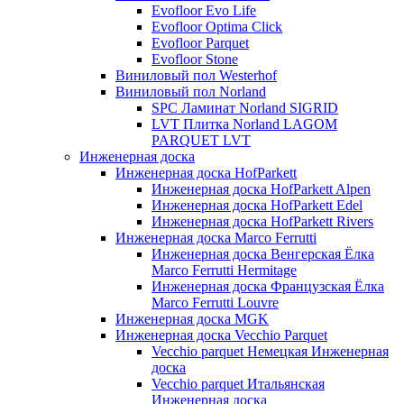
Evofloor Evo Life
Evofloor Optima Click
Evofloor Parquet
Evofloor Stone
Виниловый пол Westerhof
Виниловый пол Norland
SPC Ламинат Norland SIGRID
LVT Плитка Norland LAGOM
PARQUET LVT
Инженерная доска
Инженерная доска HofParkett
Инженерная доска HofParkett Alpen
Инженерная доска HofParkett Edel
Инженерная доска HofParkett Rivers
Инженерная доска Marco Ferrutti
Инженерная доска Венгерская Ёлка
Marco Ferrutti Hermitage
Инженерная доска Французская Ёлка
Marco Ferrutti Louvre
Инженерная доска MGK
Инженерная доска Vecchio Parquet
Vecchio parquet Немецкая Инженерная
доска
Vecchio parquet Итальянская
Инженерная доска