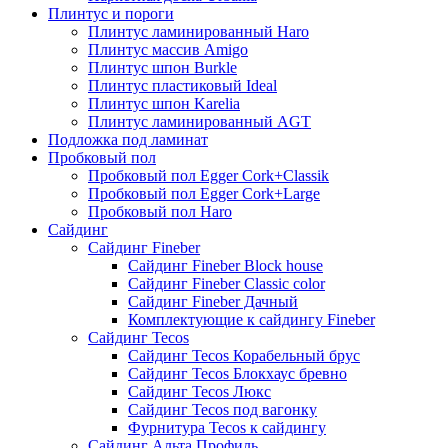
Плинтус и пороги
Плинтус ламинированный Haro
Плинтус массив Amigo
Плинтус шпон Burkle
Плинтус пластиковый Ideal
Плинтус шпон Karelia
Плинтус ламинированный AGT
Подложка под ламинат
Пробковый пол
Пробковый пол Egger Cork+Classik
Пробковый пол Egger Cork+Large
Пробковый пол Haro
Сайдинг
Сайдинг Fineber
Сайдинг Fineber Block house
Сайдинг Fineber Classic color
Сайдинг Fineber Дачный
Комплектующие к сайдингу Fineber
Сайдинг Tecos
Сайдинг Tecos Корабельный брус
Сайдинг Tecos Блокхаус бревно
Сайдинг Tecos Люкс
Сайдинг Tecos под вагонку
Фурнитура Tecos к сайдингу
Сайдинг Альта Профиль