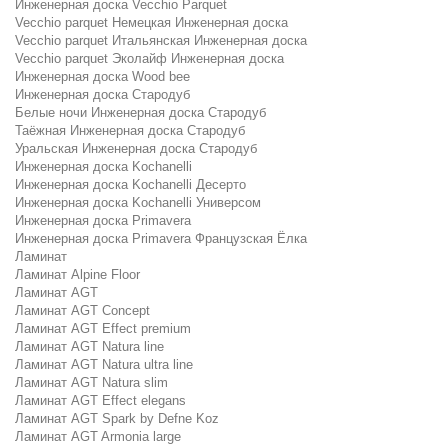
Инженерная доска Vecchio Parquet
Vecchio parquet Немецкая Инженерная доска
Vecchio parquet Итальянская Инженерная доска
Vecchio parquet Эколайф Инженерная доска
Инженерная доска Wood bee
Инженерная доска Стародуб
Белые ночи Инженерная доска Стародуб
Таёжная Инженерная доска Стародуб
Уральская Инженерная доска Стародуб
Инженерная доска Kochanelli
Инженерная доска Kochanelli Десерто
Инженерная доска Kochanelli Универсом
Инженерная доска Primavera
Инженерная доска Primavera Французская Ёлка
Ламинат
Ламинат Alpine Floor
Ламинат AGT
Ламинат AGT Concept
Ламинат AGT Effect premium
Ламинат AGT Natura line
Ламинат AGT Natura ultra line
Ламинат AGT Natura slim
Ламинат AGT Effect elegans
Ламинат AGT Spark by Defne Koz
Ламинат AGT Armonia large