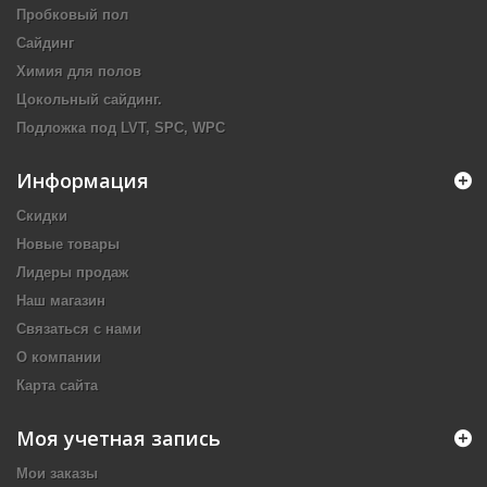
Пробковый пол
Сайдинг
Химия для полов
Цокольный сайдинг.
Подложка под LVT, SPC, WPC
Информация
Скидки
Новые товары
Лидеры продаж
Наш магазин
Связаться с нами
О компании
Карта сайта
Моя учетная запись
Мои заказы