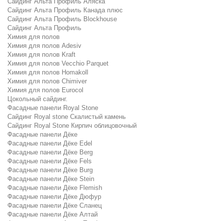
Сайдинг Альта Профиль Аляска
Сайдинг Альта Профиль Канада плюс
Сайдинг Альта Профиль Blockhouse
Сайдинг Альта Профиль
Химия для полов
Химия для полов Adesiv
Химия для полов Kraft
Химия для полов Vecchio Parquet
Химия для полов Homakoll
Химия для полов Chimiver
Химия для полов Eurocol
Цокольный сайдинг.
Фасадные панели Royal Stone
Сайдинг Royal stone Скалистый камень
Сайдинг Royal Stone Кирпич облицовочный
Фасадные панели Дёке
Фасадные панели Дёке Edel
Фасадные панели Дёке Berg
Фасадные панели Дёке Fels
Фасадные панели Дёке Burg
Фасадные панели Дёке Stein
Фасадные панели Дёке Flemish
Фасадные панели Дёке Дюфур
Фасадные панели Дёке Сланец
Фасадные панели Дёке Алтай