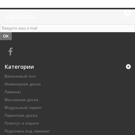
РАССЫЛКА
OK
Категории
Виниловый пол
Инженерная доска
Ламинат
Массивная доска
Модульный паркет
Паркетная доска
Плинтус и пороги
Подложка под ламинат