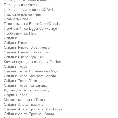
Плинтус пластиковый Ideal
Плинтус шпон Karelia
Плинтус ламинированный AGT
Подложка под ламинат
Пробковый пол
Пробковый пол Egger Cork+Classik
Пробковый пол Egger Cork+Large
Пробковый пол Haro
Сайдинг
Сайдинг Fineber
Сайдинг Fineber Block house
Сайдинг Fineber Classic color
Сайдинг Fineber Дачный
Комплектующие к сайдингу Fineber
Сайдинг Tecos
Сайдинг Tecos Корабельный брус
Сайдинг Tecos Блокхаус бревно
Сайдинг Tecos Люкс
Сайдинг Tecos под вагонку
Фурнитура Tecos к сайдингу
Софиты Tecos
Монтажные планки Tecos
Сайдинг Альта Профиль
Сайдинг Альта Профиль Blockhouse
Сайдинг Альта Профиль Альта