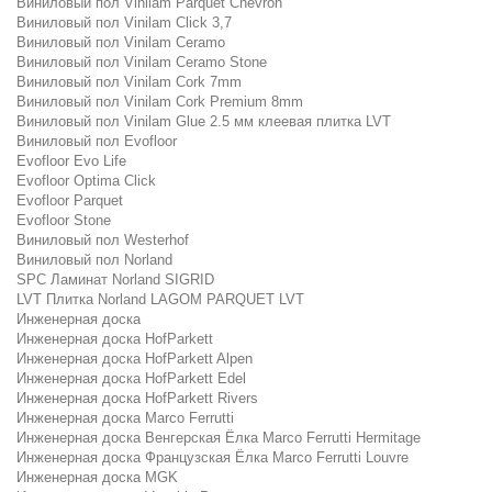
Виниловый пол Vinilam Parquet Chevron
Виниловый пол Vinilam Click 3,7
Виниловый пол Vinilam Ceramo
Виниловый пол Vinilam Ceramo Stone
Виниловый пол Vinilam Cork 7mm
Виниловый пол Vinilam Cork Premium 8mm
Виниловый пол Vinilam Glue 2.5 мм клеевая плитка LVT
Виниловый пол Evofloor
Evofloor Evo Life
Evofloor Optima Click
Evofloor Parquet
Evofloor Stone
Виниловый пол Westerhof
Виниловый пол Norland
SPC Ламинат Norland SIGRID
LVT Плитка Norland LAGOM PARQUET LVT
Инженерная доска
Инженерная доска HofParkett
Инженерная доска HofParkett Alpen
Инженерная доска HofParkett Edel
Инженерная доска HofParkett Rivers
Инженерная доска Marco Ferrutti
Инженерная доска Венгерская Ёлка Marco Ferrutti Hermitage
Инженерная доска Французская Ёлка Marco Ferrutti Louvre
Инженерная доска MGK