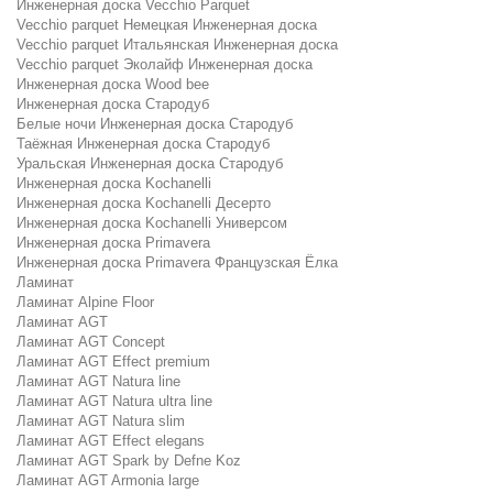
Инженерная доска Vecchio Parquet
Vecchio parquet Немецкая Инженерная доска
Vecchio parquet Итальянская Инженерная доска
Vecchio parquet Эколайф Инженерная доска
Инженерная доска Wood bee
Инженерная доска Стародуб
Белые ночи Инженерная доска Стародуб
Таёжная Инженерная доска Стародуб
Уральская Инженерная доска Стародуб
Инженерная доска Kochanelli
Инженерная доска Kochanelli Десерто
Инженерная доска Kochanelli Универсом
Инженерная доска Primavera
Инженерная доска Primavera Французская Ёлка
Ламинат
Ламинат Alpine Floor
Ламинат AGT
Ламинат AGT Concept
Ламинат AGT Effect premium
Ламинат AGT Natura line
Ламинат AGT Natura ultra line
Ламинат AGT Natura slim
Ламинат AGT Effect elegans
Ламинат AGT Spark by Defne Koz
Ламинат AGT Armonia large