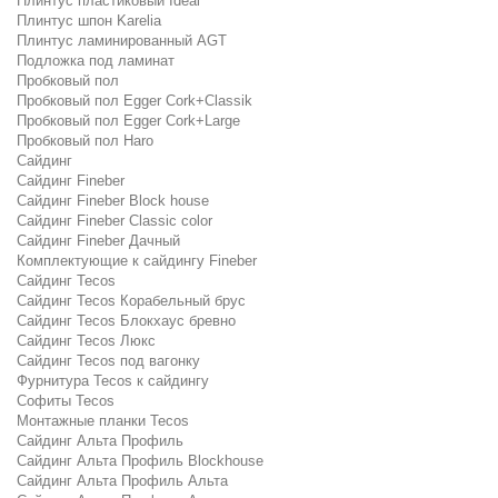
Плинтус пластиковый Ideal
Плинтус шпон Karelia
Плинтус ламинированный AGT
Подложка под ламинат
Пробковый пол
Пробковый пол Egger Cork+Classik
Пробковый пол Egger Cork+Large
Пробковый пол Haro
Сайдинг
Сайдинг Fineber
Сайдинг Fineber Block house
Сайдинг Fineber Classic color
Сайдинг Fineber Дачный
Комплектующие к сайдингу Fineber
Сайдинг Tecos
Сайдинг Tecos Корабельный брус
Сайдинг Tecos Блокхаус бревно
Сайдинг Tecos Люкс
Сайдинг Tecos под вагонку
Фурнитура Tecos к сайдингу
Софиты Tecos
Монтажные планки Tecos
Сайдинг Альта Профиль
Сайдинг Альта Профиль Blockhouse
Сайдинг Альта Профиль Альта