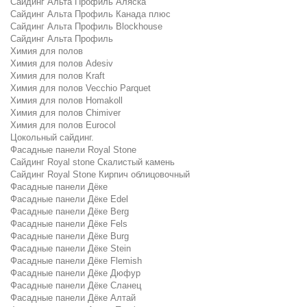
Сайдинг Альта Профиль Аляска
Сайдинг Альта Профиль Канада плюс
Сайдинг Альта Профиль Blockhouse
Сайдинг Альта Профиль
Химия для полов
Химия для полов Adesiv
Химия для полов Kraft
Химия для полов Vecchio Parquet
Химия для полов Homakoll
Химия для полов Chimiver
Химия для полов Eurocol
Цокольный сайдинг.
Фасадные панели Royal Stone
Сайдинг Royal stone Скалистый камень
Сайдинг Royal Stone Кирпич облицовочный
Фасадные панели Дёке
Фасадные панели Дёке Edel
Фасадные панели Дёке Berg
Фасадные панели Дёке Fels
Фасадные панели Дёке Burg
Фасадные панели Дёке Stein
Фасадные панели Дёке Flemish
Фасадные панели Дёке Дюфур
Фасадные панели Дёке Сланец
Фасадные панели Дёке Алтай