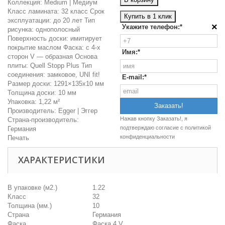
Коллекция: Medium | Медиум
Класс ламината: 32 класс Срок
Купить в 1 клик
эксплуатации: до 20 лет Тип
×
Укажите телефон:*
рисунка: однополосный
Поверхность доски: имитирует
покрытие маслом Фаска: с 4-х
Имя:*
сторон V — образная Основа
плиты: Quell Stopp Plus Тип
соединения: замковое, UNI fit!
E-mail:*
Размер доски: 1291×135х10 мм
Толщина доски: 10 мм
Упаковка: 1,22 м²
Производитель: Egger | Эггер
Нажав кнопку Заказать!, я
Страна-производитель:
подтверждаю согласие c
политикой
Германия
конфиденциальности
Печать
ХАРАКТЕРИСТИКИ
В упаковке (м2.)
1.22
Класс
32
Толщина (мм.)
10
Страна
Германия
Фаска
Фаска 4 V