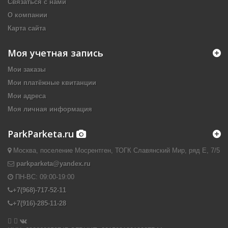
Связаться с нами
О компании
Карта сайта
Моя учетная запись
Мои заказы
Мои платёжные квитанции
Мои адреса
Моя личная информация
ParkParketa.ru
Москва, поселение Мосрентген, ТОГК Славянский Мир, ряд Е, 7/5
parkparketa@yandex.ru
ПН-ВС:
09:00-19:00
+7(968)-717-52-11
+7(916)-285-11-28

