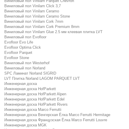
Виниловый пол Vinilam Parquet Chevron
Виниловый пол Vinilam Click 3,7
Виниловый пол Vinilam Ceramo
Виниловый пол Vinilam Ceramo Stone
Виниловый пол Vinilam Cork 7mm
Виниловый пол Vinilam Cork Premium 8mm
Виниловый пол Vinilam Glue 2.5 мм клеевая плитка LVT
Виниловый пол Evofloor
Evofloor Evo Life
Evofloor Optima Click
Evofloor Parquet
Evofloor Stone
Виниловый пол Westerhof
Виниловый пол Norland
SPC Ламинат Norland SIGRID
LVT Плитка Norland LAGOM PARQUET LVT
Инженерная доска
Инженерная доска HofParkett
Инженерная доска HofParkett Alpen
Инженерная доска HofParkett Edel
Инженерная доска HofParkett Rivers
Инженерная доска Marco Ferrutti
Инженерная доска Венгерская Ёлка Marco Ferrutti Hermitage
Инженерная доска Французская Ёлка Marco Ferrutti Louvre
Инженерная доска MGK