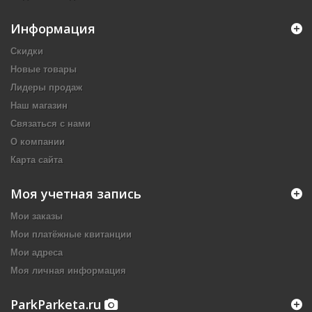
Информация
Скидки
Новые товары
Лидеры продаж
Наш магазин
Связаться с нами
О компании
Карта сайта
Моя учетная запись
Мои заказы
Мои платёжные квитанции
Мои адреса
Моя личная информация
ParkParketa.ru