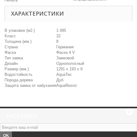
Печать
ХАРАКТЕРИСТИКИ
В упаковке (м2.)
1.495
Класс
32
Толщина (мм.)
8
Страна
Германия
Фаска
Фаска 4 V
Тип замка
Замковой
Дизайн
Однополосный
Размер (мм.)
1291 х 193 х 8
Водостойкость
AquaTec
Порода дерева
Дуб
Защита замка от набухания
AquaResist
РАССЫЛКА
OK