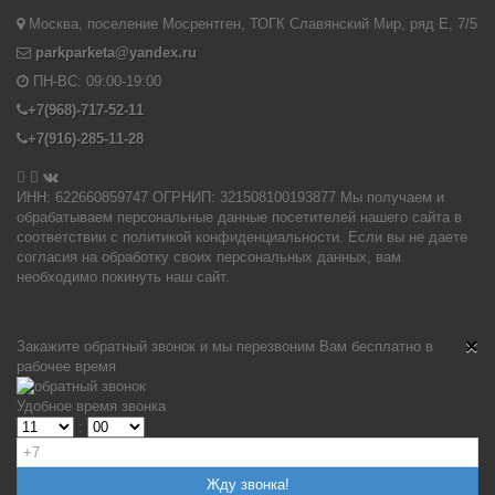
Москва, поселение Мосрентген, ТОГК Славянский Мир, ряд Е, 7/5
parkparketa@yandex.ru
ПН-ВС:
09:00-19:00
+7(968)-717-52-11
+7(916)-285-11-28


ИНН: 622660859747 ОГРНИП: 321508100193877 Мы получаем и
обрабатываем персональные данные посетителей нашего сайта в
соответствии с политикой конфиденциальности. Если вы не даете
согласия на обработку своих персональных данных, вам
необходимо покинуть наш сайт.
×
Закажите обратный звонок и мы перезвоним Вам бесплатно в
рабочее время
Удобное время звонка
: