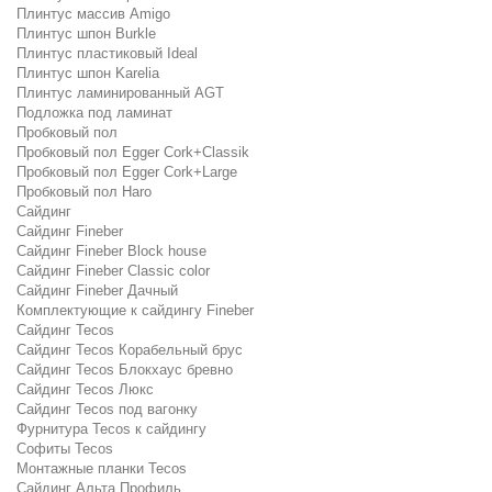
Плинтус массив Amigo
Плинтус шпон Burkle
Плинтус пластиковый Ideal
Плинтус шпон Karelia
Плинтус ламинированный AGT
Подложка под ламинат
Пробковый пол
Пробковый пол Egger Cork+Classik
Пробковый пол Egger Cork+Large
Пробковый пол Haro
Сайдинг
Сайдинг Fineber
Сайдинг Fineber Block house
Сайдинг Fineber Classic color
Сайдинг Fineber Дачный
Комплектующие к сайдингу Fineber
Сайдинг Tecos
Сайдинг Tecos Корабельный брус
Сайдинг Tecos Блокхаус бревно
Сайдинг Tecos Люкс
Сайдинг Tecos под вагонку
Фурнитура Tecos к сайдингу
Софиты Tecos
Монтажные планки Tecos
Сайдинг Альта Профиль