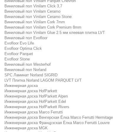
Виниловый пол Vinilam Parquet Chevron
Виниловый пол Vinilam Click 3,7
Виниловый пол Vinilam Ceramo
Виниловый пол Vinilam Ceramo Stone
Виниловый пол Vinilam Cork 7mm
Виниловый пол Vinilam Cork Premium 8mm
Виниловый пол Vinilam Glue 2.5 мм клеевая плитка LVT
Виниловый пол Evofloor
Evofloor Evo Life
Evofloor Optima Click
Evofloor Parquet
Evofloor Stone
Виниловый пол Westerhof
Виниловый пол Norland
SPC Ламинат Norland SIGRID
LVT Плитка Norland LAGOM PARQUET LVT
Инженерная доска
Инженерная доска HofParkett
Инженерная доска HofParkett Alpen
Инженерная доска HofParkett Edel
Инженерная доска HofParkett Rivers
Инженерная доска Marco Ferrutti
Инженерная доска Венгерская Ёлка Marco Ferrutti Hermitage
Инженерная доска Французская Ёлка Marco Ferrutti Louvre
Инженерная доска MGK