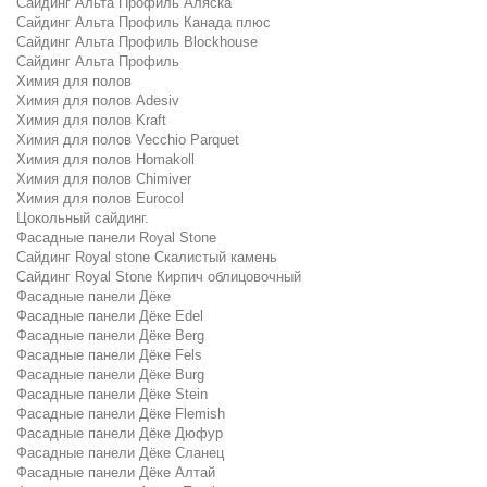
Сайдинг Альта Профиль Аляска
Сайдинг Альта Профиль Канада плюс
Сайдинг Альта Профиль Blockhouse
Сайдинг Альта Профиль
Химия для полов
Химия для полов Adesiv
Химия для полов Kraft
Химия для полов Vecchio Parquet
Химия для полов Homakoll
Химия для полов Chimiver
Химия для полов Eurocol
Цокольный сайдинг.
Фасадные панели Royal Stone
Сайдинг Royal stone Скалистый камень
Сайдинг Royal Stone Кирпич облицовочный
Фасадные панели Дёке
Фасадные панели Дёке Edel
Фасадные панели Дёке Berg
Фасадные панели Дёке Fels
Фасадные панели Дёке Burg
Фасадные панели Дёке Stein
Фасадные панели Дёке Flemish
Фасадные панели Дёке Дюфур
Фасадные панели Дёке Сланец
Фасадные панели Дёке Алтай