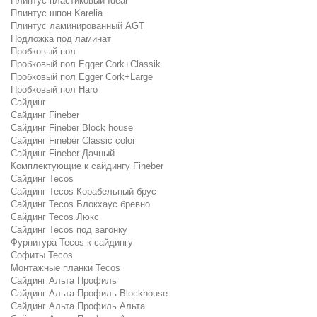
Плинтус пластиковый Ideal
Плинтус шпон Karelia
Плинтус ламинированный AGT
Подложка под ламинат
Пробковый пол
Пробковый пол Egger Cork+Classik
Пробковый пол Egger Cork+Large
Пробковый пол Haro
Сайдинг
Сайдинг Fineber
Сайдинг Fineber Block house
Сайдинг Fineber Classic color
Сайдинг Fineber Дачный
Комплектующие к сайдингу Fineber
Сайдинг Tecos
Сайдинг Tecos Корабельный брус
Сайдинг Tecos Блокхаус бревно
Сайдинг Tecos Люкс
Сайдинг Tecos под вагонку
Фурнитура Tecos к сайдингу
Софиты Tecos
Монтажные планки Tecos
Сайдинг Альта Профиль
Сайдинг Альта Профиль Blockhouse
Сайдинг Альта Профиль Альта