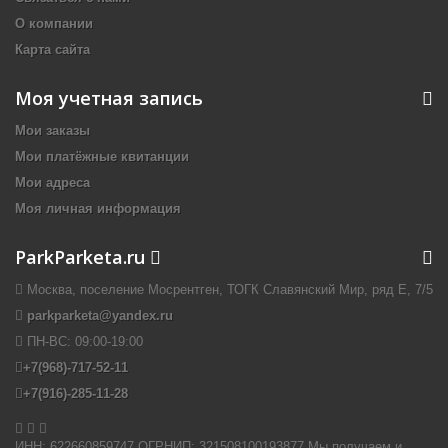
О компании
Карта сайта
Моя учетная запись
Мои заказы
Мои платёжные квитанции
Мои адреса
Моя личная информация
ParkParketa.ru
Москва, поселение Мосрентген, ТОГК Славянский Мир, ряд Е, 7/5
parkparketa@yandex.ru
ПН-ВС:
09:00-19:00
+7(968)-717-52-11
+7(916)-285-11-28


ИНН: 622660859747 ОГРНИП: 321508100193877 Мы получаем и