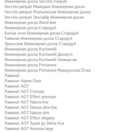
Инженерная доска Vecchio Parquet
Vecchio parquet Немецкая Инженерная доска
Vecchio parquet Итальянская Инженерная доска
Vecchio parquet Эколайф Инженерная доска
Инженерная доска Wood bee
Инженерная доска Стародуб
Белые ночи Инженерная доска Стародуб
Таёжная Инженерная доска Стародуб
Уральская Инженерная доска Стародуб
Инженерная доска Kochanelli
Инженерная доска Kochanelli Десерто
Инженерная доска Kochanelli Универсом
Инженерная доска Primavera
Инженерная доска Primavera Французская Ёлка
Ламинат
Ламинат Alpine Floor
Ламинат AGT
Ламинат AGT Concept
Ламинат AGT Effect premium
Ламинат AGT Natura line
Ламинат AGT Natura ultra line
Ламинат AGT Natura slim
Ламинат AGT Effect elegans
Ламинат AGT Spark by Defne Koz
Ламинат AGT Armonia large