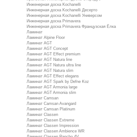
Инженерная доска Kochanelli
Инженерная доска Kochanelli Десерто
Инженерная доска Kochanelli Универсом
Инженерная доска Primavera
Инженерная доска Primavera Французская Ёлка
Ламинат
Ламинат Alpine Floor
Ламинат AGT
Ламинат AGT Concept
Ламинат AGT Effect premium
Ламинат AGT Natura line
Ламинат AGT Natura ultra line
Ламинат AGT Natura slim
Ламинат AGT Effect elegans
Ламинат AGT Spark by Defne Koz
Ламинат AGT Armonia large
Ламинат AGT Armonia slim
Ламинат Camsan
Ламинат Camsan Avangard
Ламинат Camsan Platinum
Ламинат Classen
Ламинат Classen Extreme
Ламинат Classen Impression
Ламинат Classen Ambience WR
Ламинат Classen Rancho 4V