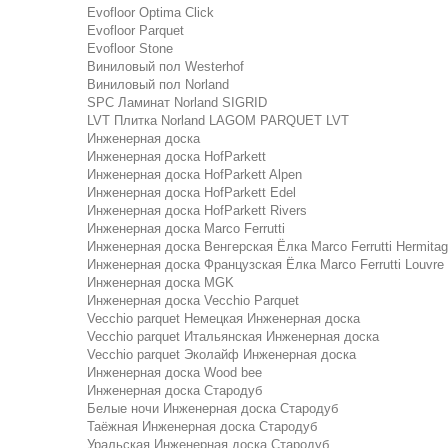
Evofloor Optima Click
Evofloor Parquet
Evofloor Stone
Виниловый пол Westerhof
Виниловый пол Norland
SPC Ламинат Norland SIGRID
LVT Плитка Norland LAGOM PARQUET LVT
Инженерная доска
Инженерная доска HofParkett
Инженерная доска HofParkett Alpen
Инженерная доска HofParkett Edel
Инженерная доска HofParkett Rivers
Инженерная доска Marco Ferrutti
Инженерная доска Венгерская Ёлка Marco Ferrutti Hermita
Инженерная доска Французская Ёлка Marco Ferrutti Louvre
Инженерная доска MGK
Инженерная доска Vecchio Parquet
Vecchio parquet Немецкая Инженерная доска
Vecchio parquet Итальянская Инженерная доска
Vecchio parquet Эколайф Инженерная доска
Инженерная доска Wood bee
Инженерная доска Стародуб
Белые ночи Инженерная доска Стародуб
Таёжная Инженерная доска Стародуб
Уральская Инженерная доска Стародуб