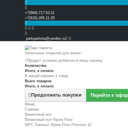
+7(968)-717-52-11
+7(916)-285-11-28


parkparketa@yandex.ru
Напольные покрытия для жизни
Продукт успешно добавлен в вашу корзину
Количество
Итого, к оплате:
В вашей корзине 1 товар.
Всего товаров
Итого, к оплате:
Продолжить покупки
Перейти к офо
Меню
Главная
Виниловый пол
Виниловый пол Alpine Floor
WPC Ламинат Alpine Floor Premium 12