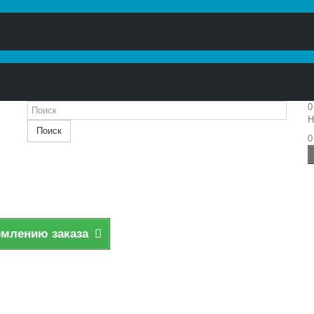
0
Н
Поиск
0
рмлению заказа