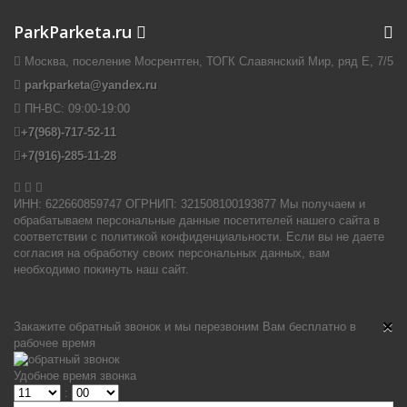
ParkParketa.ru
Москва, поселение Мосрентген, ТОГК Славянский Мир, ряд Е, 7/5
parkparketa@yandex.ru
ПН-ВС:
09:00-19:00
+7(968)-717-52-11
+7(916)-285-11-28


ИНН: 622660859747 ОГРНИП: 321508100193877 Мы получаем и
обрабатываем персональные данные посетителей нашего сайта в
соответствии с политикой конфиденциальности. Если вы не даете
согласия на обработку своих персональных данных, вам
необходимо покинуть наш сайт.
×
Закажите обратный звонок и мы перезвоним Вам бесплатно в
рабочее время
Удобное время звонка
: