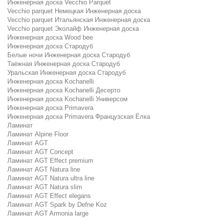
Инженерная доска Vecchio Parquet
Vecchio parquet Немецкая Инженерная доска
Vecchio parquet Итальянская Инженерная доска
Vecchio parquet Эколайф Инженерная доска
Инженерная доска Wood bee
Инженерная доска Стародуб
Белые ночи Инженерная доска Стародуб
Таёжная Инженерная доска Стародуб
Уральская Инженерная доска Стародуб
Инженерная доска Kochanelli
Инженерная доска Kochanelli Десерто
Инженерная доска Kochanelli Универсом
Инженерная доска Primavera
Инженерная доска Primavera Французская Ёлка
Ламинат
Ламинат Alpine Floor
Ламинат AGT
Ламинат AGT Concept
Ламинат AGT Effect premium
Ламинат AGT Natura line
Ламинат AGT Natura ultra line
Ламинат AGT Natura slim
Ламинат AGT Effect elegans
Ламинат AGT Spark by Defne Koz
Ламинат AGT Armonia large