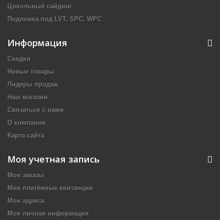
Цокольный сайдинг.
Подложка под LVT, SPC, WPC
Информация
Скидки
Новые товары
Лидеры продаж
Наш магазин
Связаться с нами
О компании
Карта сайта
Моя учетная запись
Мои заказы
Мои платёжные квитанции
Мои адреса
Моя личная информация