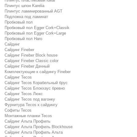
Плинтус пластиковый Ideal
Плинтус шпон Karelia
Плинтус ламинированный AGT
Подложка под ламинат
Пробковый пол
Пробковый пол Egger Cork+Classik
Пробковый пол Egger Cork+Large
Пробковый пол Haro
Сайдинг
Сайдинг Fineber
Сайдинг Fineber Block house
Сайдинг Fineber Classic color
Сайдинг Fineber Дачный
Комплектующие к сайдингу Fineber
Сайдинг Tecos
Сайдинг Tecos Корабельный брус
Сайдинг Tecos Блокхаус бревно
Сайдинг Tecos Люкс
Сайдинг Tecos под вагонку
Фурнитура Tecos к сайдингу
Софиты Tecos
Монтажные планки Tecos
Сайдинг Альта Профиль
Сайдинг Альта Профиль Blockhouse
Сайдинг Альта Профиль Альта