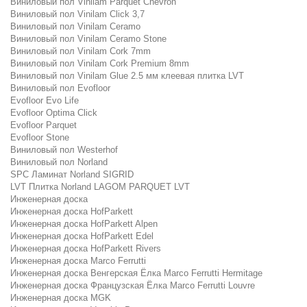
Виниловый пол Vinilam Parquet Chevron
Виниловый пол Vinilam Click 3,7
Виниловый пол Vinilam Ceramo
Виниловый пол Vinilam Ceramo Stone
Виниловый пол Vinilam Cork 7mm
Виниловый пол Vinilam Cork Premium 8mm
Виниловый пол Vinilam Glue 2.5 мм клеевая плитка LVT
Виниловый пол Evofloor
Evofloor Evo Life
Evofloor Optima Click
Evofloor Parquet
Evofloor Stone
Виниловый пол Westerhof
Виниловый пол Norland
SPC Ламинат Norland SIGRID
LVT Плитка Norland LAGOM PARQUET LVT
Инженерная доска
Инженерная доска HofParkett
Инженерная доска HofParkett Alpen
Инженерная доска HofParkett Edel
Инженерная доска HofParkett Rivers
Инженерная доска Marco Ferrutti
Инженерная доска Венгерская Ёлка Marco Ferrutti Hermitage
Инженерная доска Французская Ёлка Marco Ferrutti Louvre
Инженерная доска MGK