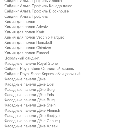
Сайдинг Альта Профиль Аляска
Сайдинг Альта Профиль Канада плюс
Сайдинг Альта Профиль Blockhouse
Сайдинг Альта Профиль
Химия для полов
Химия для полов Adesiv
Химия для полов Kraft
Химия для полов Vecchio Parquet
Химия для полов Homakoll
Химия для полов Chimiver
Химия для полов Eurocol
Цокольный сайдинг.
Фасадные панели Royal Stone
Сайдинг Royal stone Скалистый камень
Сайдинг Royal Stone Кирпич облицовочный
Фасадные панели Дёке
Фасадные панели Дёке Edel
Фасадные панели Дёке Berg
Фасадные панели Дёке Fels
Фасадные панели Дёке Burg
Фасадные панели Дёке Stein
Фасадные панели Дёке Flemish
Фасадные панели Дёке Дюфур
Фасадные панели Дёке Сланец
Фасадные панели Дёке Алтай