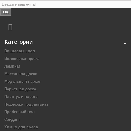
OK
Категории
Виниловый пол
Инженерная доска
Ламинат
Массивная доска
Модульный паркет
Паркетная доска
Плинтус и пороги
Подложка под ламинат
Пробковый пол
Сайдинг
Химия для полов