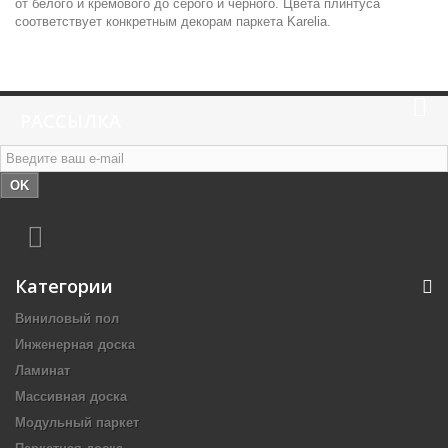
от белого и кремового до серого и черного. Цвета плинтуса
соответствует конкретным декорам паркета Karelia.
РАССЫЛКА
OK
Категории
Виниловый пол
Инженерная доска
Ламинат
Массивная доска
Модульный паркет