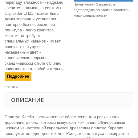
перепаду влажности - надежно
Нажав кнопку Заказать!, я
крепится с помощью системы
подтверждаю согласие c
политикой
Clipholder CH23 - может быть
конфиденциальности
демонтирован и установлен
повторно без повреждений
плинтуса - легко крепится,
монтаж не требуют
специальных навыков - имеет
ровную текстуру и
насыщенный цвет -
классическая форма в
скандинавском стиле отлично
вписывается в любой интерьер
Подробнее
Печать
ОПИСАНИЕ
Плинтус Karelia - великолепное обрамление для роскошного
деревянного пола, который выпускает компания. Облицованный
шпоном из настоящей карельской древесины плинтус Карелия
прослужит не один десяток лет. Расцветка плинтуса варьируется