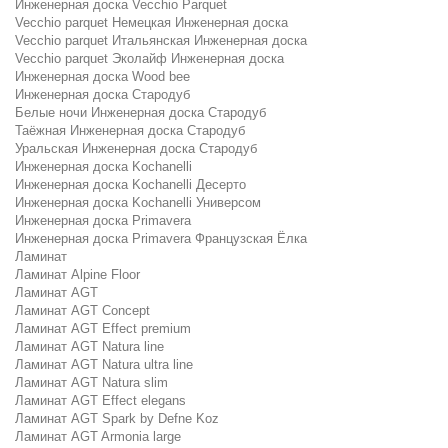
Инженерная доска Vecchio Parquet
Vecchio parquet Немецкая Инженерная доска
Vecchio parquet Итальянская Инженерная доска
Vecchio parquet Эколайф Инженерная доска
Инженерная доска Wood bee
Инженерная доска Стародуб
Белые ночи Инженерная доска Стародуб
Таёжная Инженерная доска Стародуб
Уральская Инженерная доска Стародуб
Инженерная доска Kochanelli
Инженерная доска Kochanelli Десерто
Инженерная доска Kochanelli Универсом
Инженерная доска Primavera
Инженерная доска Primavera Французская Ёлка
Ламинат
Ламинат Alpine Floor
Ламинат AGT
Ламинат AGT Concept
Ламинат AGT Effect premium
Ламинат AGT Natura line
Ламинат AGT Natura ultra line
Ламинат AGT Natura slim
Ламинат AGT Effect elegans
Ламинат AGT Spark by Defne Koz
Ламинат AGT Armonia large