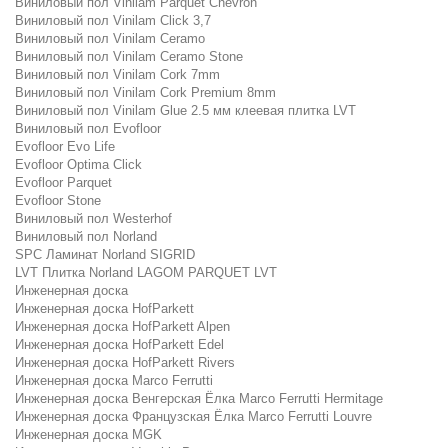
Виниловый пол Vinilam Parquet Chevron
Виниловый пол Vinilam Click 3,7
Виниловый пол Vinilam Ceramo
Виниловый пол Vinilam Ceramo Stone
Виниловый пол Vinilam Cork 7mm
Виниловый пол Vinilam Cork Premium 8mm
Виниловый пол Vinilam Glue 2.5 мм клеевая плитка LVT
Виниловый пол Evofloor
Evofloor Evo Life
Evofloor Optima Click
Evofloor Parquet
Evofloor Stone
Виниловый пол Westerhof
Виниловый пол Norland
SPC Ламинат Norland SIGRID
LVT Плитка Norland LAGOM PARQUET LVT
Инженерная доска
Инженерная доска HofParkett
Инженерная доска HofParkett Alpen
Инженерная доска HofParkett Edel
Инженерная доска HofParkett Rivers
Инженерная доска Marco Ferrutti
Инженерная доска Венгерская Ёлка Marco Ferrutti Hermitage
Инженерная доска Французская Ёлка Marco Ferrutti Louvre
Инженерная доска MGK