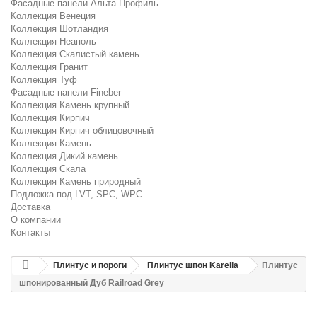
Фасадные панели Альта Профиль
Коллекция Венеция
Коллекция Шотландия
Коллекция Неаполь
Коллекция Скалистый камень
Коллекция Гранит
Коллекция Туф
Фасадные панели Fineber
Коллекция Камень крупный
Коллекция Кирпич
Коллекция Кирпич облицовочный
Коллекция Камень
Коллекция Дикий камень
Коллекция Скала
Коллекция Камень природный
Подложка под LVT, SPC, WPC
Доставка
О компании
Контакты
Плинтус и пороги
Плинтус шпон Karelia
Плинтус
шпонированный Дуб Railroad Grey