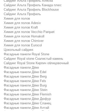
Сайдинг Альта Профиль Аляска
Сайдинг Альта Профиль Канада плюс
Сайдинг Альта Профиль Blockhouse
Сайдинг Альта Профиль
Химия для полов
Химия для полов Adesiv
Химия для полов Kraft
Химия для полов Vecchio Parquet
Химия для полов Homakoll
Химия для полов Chimiver
Химия для полов Eurocol
Цокольный сайдинг.
Фасадные панели Royal Stone
Сайдинг Royal stone Скалистый камень
Сайдинг Royal Stone Кирпич облицовочный
Фасадные панели Дёке
Фасадные панели Дёке Edel
Фасадные панели Дёке Berg
Фасадные панели Дёке Fels
Фасадные панели Дёке Burg
Фасадные панели Дёке Stein
Фасадные панели Дёке Flemish
Фасадные панели Дёке Дюфур
Фасадные панели Дёке Сланец
Фасадные панели Дёке Алтай