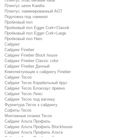
Плинтус пластиковый Ideal
Плинтус шпон Karelia
Плинтус ламинированный AGT
Подложка под ламинат
Пробковый пол
Пробковый пол Egger Cork+Classik
Пробковый пол Egger Cork+Large
Пробковый пол Haro
Сайдинг
Сайдинг Fineber
Сайдинг Fineber Block house
Сайдинг Fineber Classic color
Сайдинг Fineber Дачный
Комплектующие к сайдингу Fineber
Сайдинг Tecos
Сайдинг Tecos Корабельный брус
Сайдинг Tecos Блокхаус бревно
Сайдинг Tecos Люкс
Сайдинг Tecos под вагонку
Фурнитура Tecos к сайдингу
Софиты Tecos
Монтажные планки Tecos
Сайдинг Альта Профиль
Сайдинг Альта Профиль Blockhouse
Сайдинг Альта Профиль Альта