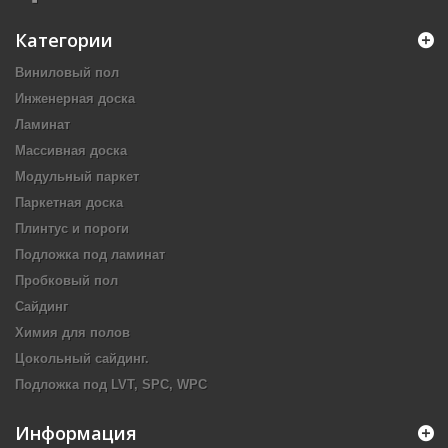
Категории
Виниловый пол
Инженерная доска
Ламинат
Массивная доска
Модульный паркет
Паркетная доска
Плинтус и пороги
Подложка под ламинат
Пробковый пол
Сайдинг
Химия для полов
Цокольный сайдинг.
Подложка под LVT, SPC, WPC
Информация