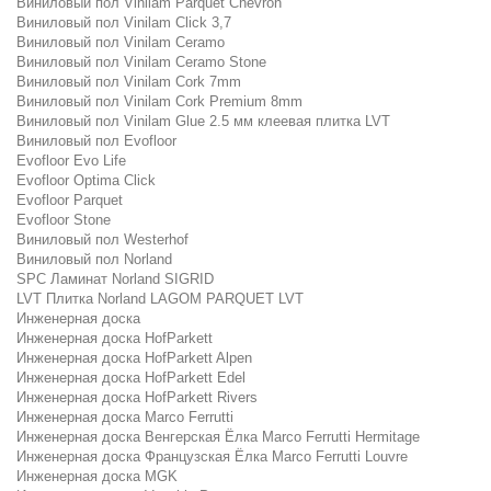
Виниловый пол Vinilam Parquet Chevron
Виниловый пол Vinilam Click 3,7
Виниловый пол Vinilam Ceramo
Виниловый пол Vinilam Ceramo Stone
Виниловый пол Vinilam Cork 7mm
Виниловый пол Vinilam Cork Premium 8mm
Виниловый пол Vinilam Glue 2.5 мм клеевая плитка LVT
Виниловый пол Evofloor
Evofloor Evo Life
Evofloor Optima Click
Evofloor Parquet
Evofloor Stone
Виниловый пол Westerhof
Виниловый пол Norland
SPC Ламинат Norland SIGRID
LVT Плитка Norland LAGOM PARQUET LVT
Инженерная доска
Инженерная доска HofParkett
Инженерная доска HofParkett Alpen
Инженерная доска HofParkett Edel
Инженерная доска HofParkett Rivers
Инженерная доска Marco Ferrutti
Инженерная доска Венгерская Ёлка Marco Ferrutti Hermitage
Инженерная доска Французская Ёлка Marco Ferrutti Louvre
Инженерная доска MGK