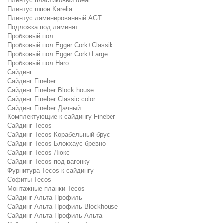
Плинтус пластиковый Ideal
Плинтус шпон Karelia
Плинтус ламинированный AGT
Подложка под ламинат
Пробковый пол
Пробковый пол Egger Cork+Classik
Пробковый пол Egger Cork+Large
Пробковый пол Haro
Сайдинг
Сайдинг Fineber
Сайдинг Fineber Block house
Сайдинг Fineber Classic color
Сайдинг Fineber Дачный
Комплектующие к сайдингу Fineber
Сайдинг Tecos
Сайдинг Tecos Корабельный брус
Сайдинг Tecos Блокхаус бревно
Сайдинг Tecos Люкс
Сайдинг Tecos под вагонку
Фурнитура Tecos к сайдингу
Софиты Tecos
Монтажные планки Tecos
Сайдинг Альта Профиль
Сайдинг Альта Профиль Blockhouse
Сайдинг Альта Профиль Альта