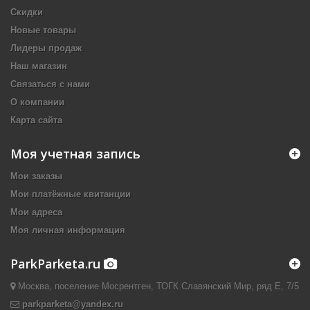
Скидки
Новые товары
Лидеры продаж
Наш магазин
Связаться с нами
О компании
Карта сайта
Моя учетная запись
Мои заказы
Мои платёжные квитанции
Мои адреса
Моя личная информация
ParkParketa.ru
Москва, поселение Мосрентген, ТОГК Славянский Мир, ряд Е, 7/5
parkparketa@yandex.ru