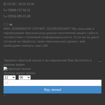
ПН-ВС:
09:00-19:00
+7(968)-717-52-11
+7(916)-285-11-28


ИНН: 622660859747 ОГРНИП: 321508100193877 Мы получаем и
обрабатываем персональные данные посетителей нашего сайта в
соответствии с политикой конфиденциальности. Если вы не даете
согласия на обработку своих персональных данных, вам
необходимо покинуть наш сайт.
×
Закажите обратный звонок и мы перезвоним Вам бесплатно в
рабочее время
Удобное время звонка
: