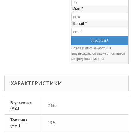
Имя:*
E-mail:*
Нажав кнопку Заказать!, я
подтверждаю согласие c
политикой
конфиденциальности
ХАРАКТЕРИСТИКИ
В упаковке
2.565
(м2.)
Толщина
13.5
(мм.)