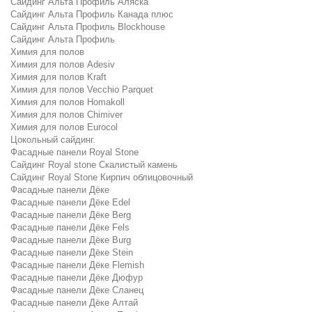
Сайдинг Альта Профиль Аляска
Сайдинг Альта Профиль Канада плюс
Сайдинг Альта Профиль Blockhouse
Сайдинг Альта Профиль
Химия для полов
Химия для полов Adesiv
Химия для полов Kraft
Химия для полов Vecchio Parquet
Химия для полов Homakoll
Химия для полов Chimiver
Химия для полов Eurocol
Цокольный сайдинг.
Фасадные панели Royal Stone
Сайдинг Royal stone Скалистый камень
Сайдинг Royal Stone Кирпич облицовочный
Фасадные панели Дёке
Фасадные панели Дёке Edel
Фасадные панели Дёке Berg
Фасадные панели Дёке Fels
Фасадные панели Дёке Burg
Фасадные панели Дёке Stein
Фасадные панели Дёке Flemish
Фасадные панели Дёке Дюфур
Фасадные панели Дёке Сланец
Фасадные панели Дёке Алтай