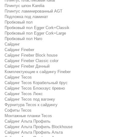
Плинтус пластиковый Ideal
Плинтус шпон Karelia
Плинтус ламинированный AGT
Подложка под ламинат
Пробковый пол
Пробковый пол Egger Cork+Classik
Пробковый пол Egger Cork+Large
Пробковый пол Haro
Сайдинг
Сайдинг Fineber
Сайдинг Fineber Block house
Сайдинг Fineber Classic color
Сайдинг Fineber Дачный
Комплектующие к сайдингу Fineber
Сайдинг Tecos
Сайдинг Tecos Корабельный брус
Сайдинг Tecos Блокхаус бревно
Сайдинг Tecos Люкс
Сайдинг Tecos под вагонку
Фурнитура Tecos к сайдингу
Софиты Tecos
Монтажные планки Tecos
Сайдинг Альта Профиль
Сайдинг Альта Профиль Blockhouse
Сайдинг Альта Профиль Альта