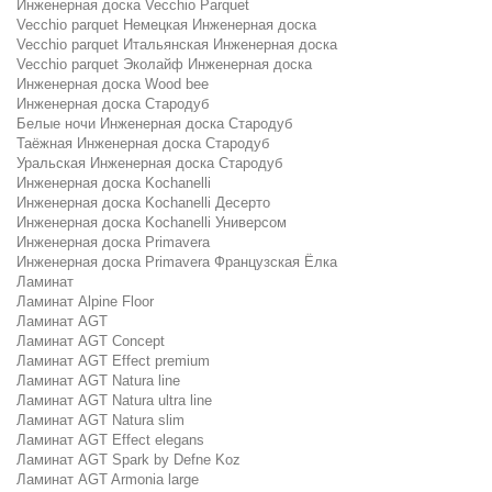
Инженерная доска Vecchio Parquet
Vecchio parquet Немецкая Инженерная доска
Vecchio parquet Итальянская Инженерная доска
Vecchio parquet Эколайф Инженерная доска
Инженерная доска Wood bee
Инженерная доска Стародуб
Белые ночи Инженерная доска Стародуб
Таёжная Инженерная доска Стародуб
Уральская Инженерная доска Стародуб
Инженерная доска Kochanelli
Инженерная доска Kochanelli Десерто
Инженерная доска Kochanelli Универсом
Инженерная доска Primavera
Инженерная доска Primavera Французская Ёлка
Ламинат
Ламинат Alpine Floor
Ламинат AGT
Ламинат AGT Concept
Ламинат AGT Effect premium
Ламинат AGT Natura line
Ламинат AGT Natura ultra line
Ламинат AGT Natura slim
Ламинат AGT Effect elegans
Ламинат AGT Spark by Defne Koz
Ламинат AGT Armonia large