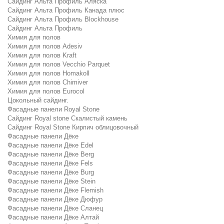
Сайдинг Альта Профиль Аляска
Сайдинг Альта Профиль Канада плюс
Сайдинг Альта Профиль Blockhouse
Сайдинг Альта Профиль
Химия для полов
Химия для полов Adesiv
Химия для полов Kraft
Химия для полов Vecchio Parquet
Химия для полов Homakoll
Химия для полов Chimiver
Химия для полов Eurocol
Цокольный сайдинг.
Фасадные панели Royal Stone
Сайдинг Royal stone Скалистый камень
Сайдинг Royal Stone Кирпич облицовочный
Фасадные панели Дёке
Фасадные панели Дёке Edel
Фасадные панели Дёке Berg
Фасадные панели Дёке Fels
Фасадные панели Дёке Burg
Фасадные панели Дёке Stein
Фасадные панели Дёке Flemish
Фасадные панели Дёке Дюфур
Фасадные панели Дёке Сланец
Фасадные панели Дёке Алтай