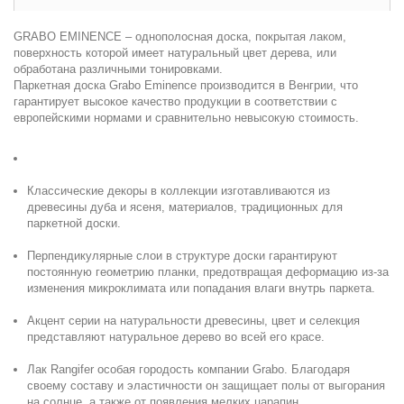
GRABO EMINENCE – однополосная доска, покрытая лаком,
поверхность которой имеет натуральный цвет дерева, или
обработана различными тонировками.
Паркетная доска Grabo Eminence производится в Венгрии, что
гарантирует высокое качество продукции в соответствии с
европейскими нормами и сравнительно невысокую стоимость.
Классические декоры в коллекции изготавливаются из
древесины дуба и ясеня, материалов, традиционных для
паркетной доски.
Перпендикулярные слои в структуре доски гарантируют
постоянную геометрию планки, предотвращая деформацию из-за
изменения микроклимата или попадания влаги внутрь паркета.
Акцент серии на натуральности древесины, цвет и селекция
представляют натуральное дерево во всей его красе.
Лак Rangifer особая городость компании Grabo. Благодаря
своему составу и эластичности он защищает полы от выгорания
на солнце, а также от появления мелких царапин.