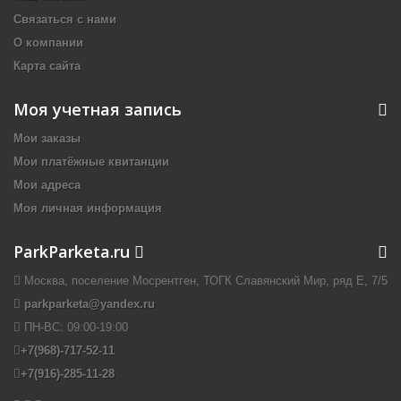
Связаться с нами
О компании
Карта сайта
Моя учетная запись
Мои заказы
Мои платёжные квитанции
Мои адреса
Моя личная информация
ParkParketa.ru
Москва, поселение Мосрентген, ТОГК Славянский Мир, ряд Е, 7/5
parkparketa@yandex.ru
ПН-ВС:
09:00-19:00
+7(968)-717-52-11
+7(916)-285-11-28