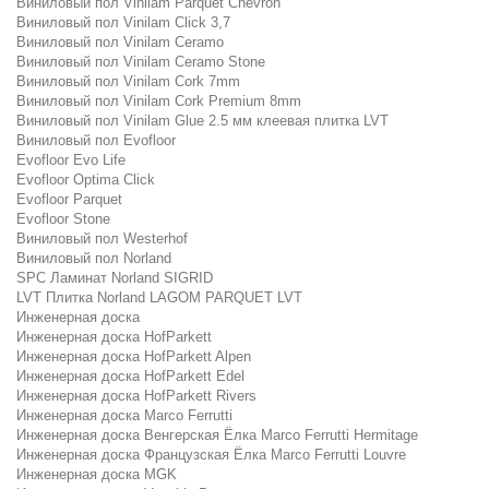
Виниловый пол Vinilam Parquet Chevron
Виниловый пол Vinilam Click 3,7
Виниловый пол Vinilam Ceramo
Виниловый пол Vinilam Ceramo Stone
Виниловый пол Vinilam Cork 7mm
Виниловый пол Vinilam Cork Premium 8mm
Виниловый пол Vinilam Glue 2.5 мм клеевая плитка LVT
Виниловый пол Evofloor
Evofloor Evo Life
Evofloor Optima Click
Evofloor Parquet
Evofloor Stone
Виниловый пол Westerhof
Виниловый пол Norland
SPC Ламинат Norland SIGRID
LVT Плитка Norland LAGOM PARQUET LVT
Инженерная доска
Инженерная доска HofParkett
Инженерная доска HofParkett Alpen
Инженерная доска HofParkett Edel
Инженерная доска HofParkett Rivers
Инженерная доска Marco Ferrutti
Инженерная доска Венгерская Ёлка Marco Ferrutti Hermitage
Инженерная доска Французская Ёлка Marco Ferrutti Louvre
Инженерная доска MGK