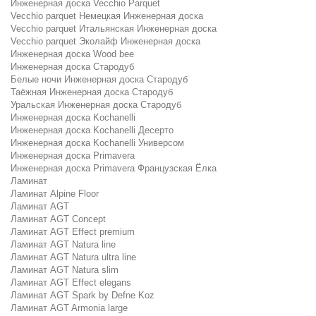
Инженерная доска Vecchio Parquet
Vecchio parquet Немецкая Инженерная доска
Vecchio parquet Итальянская Инженерная доска
Vecchio parquet Эколайф Инженерная доска
Инженерная доска Wood bee
Инженерная доска Стародуб
Белые ночи Инженерная доска Стародуб
Таёжная Инженерная доска Стародуб
Уральская Инженерная доска Стародуб
Инженерная доска Kochanelli
Инженерная доска Kochanelli Десерто
Инженерная доска Kochanelli Универсом
Инженерная доска Primavera
Инженерная доска Primavera Французская Ёлка
Ламинат
Ламинат Alpine Floor
Ламинат AGT
Ламинат AGT Concept
Ламинат AGT Effect premium
Ламинат AGT Natura line
Ламинат AGT Natura ultra line
Ламинат AGT Natura slim
Ламинат AGT Effect elegans
Ламинат AGT Spark by Defne Koz
Ламинат AGT Armonia large