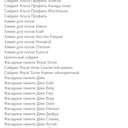
Сайдинг Альта Профиль Аляска
Сайдинг Альта Профиль Канада плюс
Сайдинг Альта Профиль Blockhouse
Сайдинг Альта Профиль
Химия для полов
Химия для полов Adesiv
Химия для полов Kraft
Химия для полов Vecchio Parquet
Химия для полов Homakoll
Химия для полов Chimiver
Химия для полов Eurocol
Цокольный сайдинг.
Фасадные панели Royal Stone
Сайдинг Royal stone Скалистый камень
Сайдинг Royal Stone Кирпич облицовочный
Фасадные панели Дёке
Фасадные панели Дёке Edel
Фасадные панели Дёке Berg
Фасадные панели Дёке Fels
Фасадные панели Дёке Burg
Фасадные панели Дёке Stein
Фасадные панели Дёке Flemish
Фасадные панели Дёке Дюфур
Фасадные панели Дёке Сланец
Фасадные панели Дёке Алтай