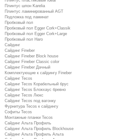
Плинтус пластиковый Ideal
Плинтус шпон Karelia
Плинтус ламинированный AGT
Подложка под ламинат
Пробковый пол
Пробковый пол Egger Cork+Classik
Пробковый пол Egger Cork+Large
Пробковый пол Haro
Сайдинг
Сайдинг Fineber
Сайдинг Fineber Block house
Сайдинг Fineber Classic color
Сайдинг Fineber Дачный
Комплектующие к сайдингу Fineber
Сайдинг Tecos
Сайдинг Tecos Корабельный брус
Сайдинг Tecos Блокхаус бревно
Сайдинг Tecos Люкс
Сайдинг Tecos под вагонку
Фурнитура Tecos к сайдингу
Софиты Tecos
Монтажные планки Tecos
Сайдинг Альта Профиль
Сайдинг Альта Профиль Blockhouse
Сайдинг Альта Профиль Альта