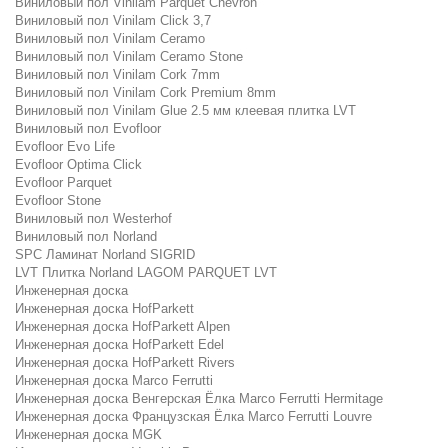
Виниловый пол Vinilam Parquet Chevron
Виниловый пол Vinilam Click 3,7
Виниловый пол Vinilam Ceramo
Виниловый пол Vinilam Ceramo Stone
Виниловый пол Vinilam Cork 7mm
Виниловый пол Vinilam Cork Premium 8mm
Виниловый пол Vinilam Glue 2.5 мм клеевая плитка LVT
Виниловый пол Evofloor
Evofloor Evo Life
Evofloor Optima Click
Evofloor Parquet
Evofloor Stone
Виниловый пол Westerhof
Виниловый пол Norland
SPC Ламинат Norland SIGRID
LVT Плитка Norland LAGOM PARQUET LVT
Инженерная доска
Инженерная доска HofParkett
Инженерная доска HofParkett Alpen
Инженерная доска HofParkett Edel
Инженерная доска HofParkett Rivers
Инженерная доска Marco Ferrutti
Инженерная доска Венгерская Ёлка Marco Ferrutti Hermitage
Инженерная доска Французская Ёлка Marco Ferrutti Louvre
Инженерная доска MGK