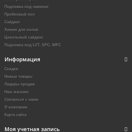
Подложка под ламинат
Пробковый пол
Сайдинг
Химия для полов
Цокольный сайдинг.
Подложка под LVT, SPC, WPC
Информация
Скидки
Новые товары
Лидеры продаж
Наш магазин
Связаться с нами
О компании
Карта сайта
Моя учетная запись