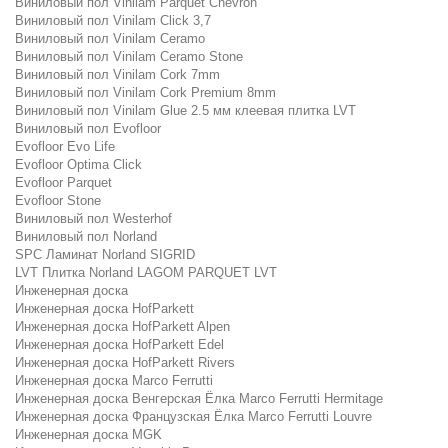
Виниловый пол Vinilam Parquet Chevron
Виниловый пол Vinilam Click 3,7
Виниловый пол Vinilam Ceramo
Виниловый пол Vinilam Ceramo Stone
Виниловый пол Vinilam Cork 7mm
Виниловый пол Vinilam Cork Premium 8mm
Виниловый пол Vinilam Glue 2.5 мм клеевая плитка LVT
Виниловый пол Evofloor
Evofloor Evo Life
Evofloor Optima Click
Evofloor Parquet
Evofloor Stone
Виниловый пол Westerhof
Виниловый пол Norland
SPC Ламинат Norland SIGRID
LVT Плитка Norland LAGOM PARQUET LVT
Инженерная доска
Инженерная доска HofParkett
Инженерная доска HofParkett Alpen
Инженерная доска HofParkett Edel
Инженерная доска HofParkett Rivers
Инженерная доска Marco Ferrutti
Инженерная доска Венгерская Ёлка Marco Ferrutti Hermitage
Инженерная доска Французская Ёлка Marco Ferrutti Louvre
Инженерная доска MGK