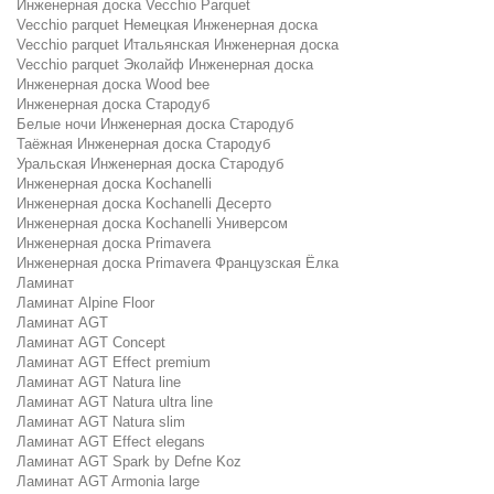
Инженерная доска Vecchio Parquet
Vecchio parquet Немецкая Инженерная доска
Vecchio parquet Итальянская Инженерная доска
Vecchio parquet Эколайф Инженерная доска
Инженерная доска Wood bee
Инженерная доска Стародуб
Белые ночи Инженерная доска Стародуб
Таёжная Инженерная доска Стародуб
Уральская Инженерная доска Стародуб
Инженерная доска Kochanelli
Инженерная доска Kochanelli Десерто
Инженерная доска Kochanelli Универсом
Инженерная доска Primavera
Инженерная доска Primavera Французская Ёлка
Ламинат
Ламинат Alpine Floor
Ламинат AGT
Ламинат AGT Concept
Ламинат AGT Effect premium
Ламинат AGT Natura line
Ламинат AGT Natura ultra line
Ламинат AGT Natura slim
Ламинат AGT Effect elegans
Ламинат AGT Spark by Defne Koz
Ламинат AGT Armonia large