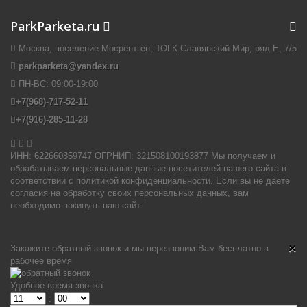
ParkParketa.ru
Москва, поселение Мосрентген, ТОГК Славянский Мир, ряд Е, 7/5
parkparketa@yandex.ru
ПН-ВС:
09:00-19:00
+7(968)-717-52-11
+7(916)-285-11-28


ИНН: 622660859747 ОГРНИП: 321508100193877 Мы получаем и
обрабатываем персональные данные посетителей нашего сайта в
соответствии с политикой конфиденциальности. Если вы не даете
согласия на обработку своих персональных данных, вам
необходимо покинуть наш сайт.
×
Закажите обратный звонок и мы перезвоним Вам бесплатно в
рабочее время
Удобное время звонка
: