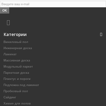
OK
Категории
Виниловый пол
Инженерная доска
Ламинат
Массивная доска
Модульный паркет
Паркетная доска
Плинтус и пороги
Подложка под ламинат
Пробковый пол
Сайдинг
Химия для полов