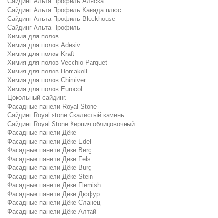
Сайдинг Альта Профиль Аляска
Сайдинг Альта Профиль Канада плюс
Сайдинг Альта Профиль Blockhouse
Сайдинг Альта Профиль
Химия для полов
Химия для полов Adesiv
Химия для полов Kraft
Химия для полов Vecchio Parquet
Химия для полов Homakoll
Химия для полов Chimiver
Химия для полов Eurocol
Цокольный сайдинг.
Фасадные панели Royal Stone
Сайдинг Royal stone Скалистый камень
Сайдинг Royal Stone Кирпич облицовочный
Фасадные панели Дёке
Фасадные панели Дёке Edel
Фасадные панели Дёке Berg
Фасадные панели Дёке Fels
Фасадные панели Дёке Burg
Фасадные панели Дёке Stein
Фасадные панели Дёке Flemish
Фасадные панели Дёке Дюфур
Фасадные панели Дёке Сланец
Фасадные панели Дёке Алтай