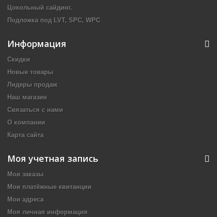
Цокольный сайдинг.
Подложка под LVT, SPC, WPC
Информация
Скидки
Новые товары
Лидеры продаж
Наш магазин
Связаться с нами
О компании
Карта сайта
Моя учетная запись
Мои заказы
Мои платёжные квитанции
Мои адреса
Моя личная информация