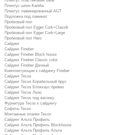
Плинтус пластиковый Ideal
Плинтус шпон Karelia
Плинтус ламинированный AGT
Подложка под ламинат
Пробковый пол
Пробковый пол Egger Cork+Classik
Пробковый пол Egger Cork+Large
Пробковый пол Haro
Сайдинг
Сайдинг Fineber
Сайдинг Fineber Block house
Сайдинг Fineber Classic color
Сайдинг Fineber Дачный
Комплектующие к сайдингу Fineber
Сайдинг Tecos
Сайдинг Tecos Корабельный брус
Сайдинг Tecos Блокхаус бревно
Сайдинг Tecos Люкс
Сайдинг Tecos под вагонку
Фурнитура Tecos к сайдингу
Софиты Tecos
Монтажные планки Tecos
Сайдинг Альта Профиль
Сайдинг Альта Профиль Blockhouse
Сайдинг Альта Профиль Альта