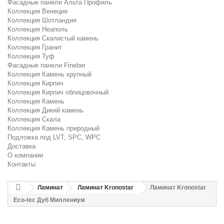
Фасадные панели Альта Профиль
Коллекция Венеция
Коллекция Шотландия
Коллекция Неаполь
Коллекция Скалистый камень
Коллекция Гранит
Коллекция Туф
Фасадные панели Fineber
Коллекция Камень крупный
Коллекция Кирпич
Коллекция Кирпич облицовочный
Коллекция Камень
Коллекция Дикий камень
Коллекция Скала
Коллекция Камень природный
Подложка под LVT, SPC, WPC
Доставка
О компании
Контакты
Ламинат
Ламинат Kronostar
Ламинат Kronostar
Eco-tec Дуб Миллениум