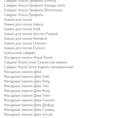
Сайдинг Альта Профиль Аляска
Сайдинг Альта Профиль Канада плюс
Сайдинг Альта Профиль Blockhouse
Сайдинг Альта Профиль
Химия для полов
Химия для полов Adesiv
Химия для полов Kraft
Химия для полов Vecchio Parquet
Химия для полов Homakoll
Химия для полов Chimiver
Химия для полов Eurocol
Цокольный сайдинг.
Фасадные панели Royal Stone
Сайдинг Royal stone Скалистый камень
Сайдинг Royal Stone Кирпич облицовочный
Фасадные панели Дёке
Фасадные панели Дёке Edel
Фасадные панели Дёке Berg
Фасадные панели Дёке Fels
Фасадные панели Дёке Burg
Фасадные панели Дёке Stein
Фасадные панели Дёке Flemish
Фасадные панели Дёке Дюфур
Фасадные панели Дёке Сланец
Фасадные панели Дёке Алтай