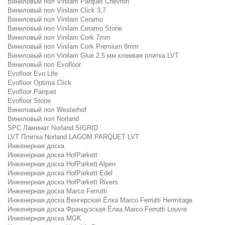
Виниловый пол Vinilam Parquet Chevron
Виниловый пол Vinilam Click 3,7
Виниловый пол Vinilam Ceramo
Виниловый пол Vinilam Ceramo Stone
Виниловый пол Vinilam Cork 7mm
Виниловый пол Vinilam Cork Premium 8mm
Виниловый пол Vinilam Glue 2.5 мм клеевая плитка LVT
Виниловый пол Evofloor
Evofloor Evo Life
Evofloor Optima Click
Evofloor Parquet
Evofloor Stone
Виниловый пол Westerhof
Виниловый пол Norland
SPC Ламинат Norland SIGRID
LVT Плитка Norland LAGOM PARQUET LVT
Инженерная доска
Инженерная доска HofParkett
Инженерная доска HofParkett Alpen
Инженерная доска HofParkett Edel
Инженерная доска HofParkett Rivers
Инженерная доска Marco Ferrutti
Инженерная доска Венгерская Ёлка Marco Ferrutti Hermitage
Инженерная доска Французская Ёлка Marco Ferrutti Louvre
Инженерная доска MGK