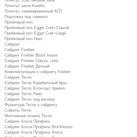
Плинтус пластиковый Ideal
Плинтус шпон Karelia
Плинтус ламинированный AGT
Подложка под ламинат
Пробковый пол
Пробковый пол Egger Cork+Classik
Пробковый пол Egger Cork+Large
Пробковый пол Haro
Сайдинг
Сайдинг Fineber
Сайдинг Fineber Block house
Сайдинг Fineber Classic color
Сайдинг Fineber Дачный
Комплектующие к сайдингу Fineber
Сайдинг Tecos
Сайдинг Tecos Корабельный брус
Сайдинг Tecos Блокхаус бревно
Сайдинг Tecos Люкс
Сайдинг Tecos под вагонку
Фурнитура Tecos к сайдингу
Софиты Tecos
Монтажные планки Tecos
Сайдинг Альта Профиль
Сайдинг Альта Профиль Blockhouse
Сайдинг Альта Профиль Альта