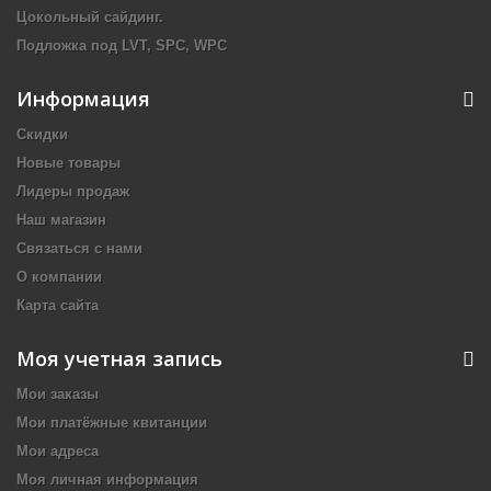
Цокольный сайдинг.
Подложка под LVT, SPC, WPC
Информация
Скидки
Новые товары
Лидеры продаж
Наш магазин
Связаться с нами
О компании
Карта сайта
Моя учетная запись
Мои заказы
Мои платёжные квитанции
Мои адреса
Моя личная информация