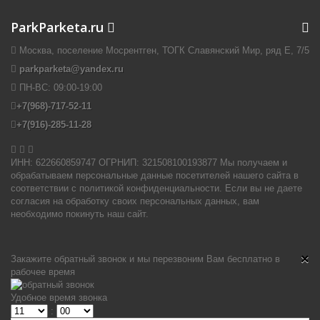
ParkParketa.ru
Москва, поселение Мосрентген, ТОГК Славянский Мир, ряд Е, 7/5
parkparketa@yandex.ru
ПН-ВС:
09:00-19:00
+7(968)-717-52-11
+7(916)-285-11-28


ИНН: 622660859747 ОГРНИП: 321508100193877 Мы получаем и
обрабатываем персональные данные посетителей нашего сайта в
соответствии с политикой конфиденциальности. Если вы не даете
согласия на обработку своих персональных данных, вам
необходимо покинуть наш сайт.
×
Закажите обратный звонок и мы перезвоним Вам бесплатно в
рабочее время
Удобное время звонка
: