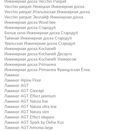
Инженерная доска Vecchio Parquet
Vecchio parquet Немецкая Инженерная доска
Vecchio parquet Итальянская Инженерная доска
Vecchio parquet Эколайф Инженерная доска
Инженерная доска Wood bee
Инженерная доска Стародуб
Белые ночи Инженерная доска Стародуб
Таёжная Инженерная доска Стародуб
Уральская Инженерная доска Стародуб
Инженерная доска Kochanelli
Инженерная доска Kochanelli Десерто
Инженерная доска Kochanelli Универсом
Инженерная доска Primavera
Инженерная доска Primavera Французская Ёлка
Ламинат
Ламинат Alpine Floor
Ламинат AGT
Ламинат AGT Concept
Ламинат AGT Effect premium
Ламинат AGT Natura line
Ламинат AGT Natura ultra line
Ламинат AGT Natura slim
Ламинат AGT Effect elegans
Ламинат AGT Spark by Defne Koz
Ламинат AGT Armonia large