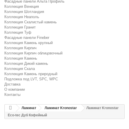
Фасадные панели Альта Профиль
Коллекция Венеция
Коллекция Шотландия
Коллекция Неаполь
Коллекция Скалистый камень
Коллекция Гранит
Коллекция Туф
Фасадные панели Fineber
Коллекция Камень крупный
Коллекция Кирпич
Коллекция Кирпич облицовочный
Коллекция Камень
Коллекция Дикий камень
Коллекция Скала
Коллекция Камень природный
Подложка под LVT, SPC, WPC
Доставка
О компании
Контакты
Ламинат
Ламинат Kronostar
Ламинат Kronostar
Eco-tec Дуб Кофейный