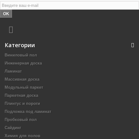
OK
Категории
Виниловый пол
Инженерная доска
Ламинат
Массивная доска
Модульный паркет
Паркетная доска
Плинтус и пороги
Подложка под ламинат
Пробковый пол
Сайдинг
Химия для полов