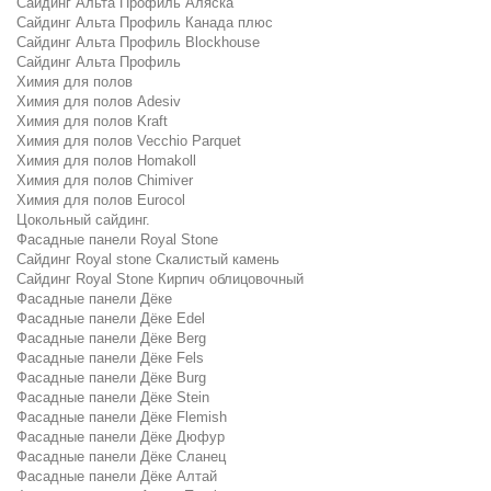
Сайдинг Альта Профиль Аляска
Сайдинг Альта Профиль Канада плюс
Сайдинг Альта Профиль Blockhouse
Сайдинг Альта Профиль
Химия для полов
Химия для полов Adesiv
Химия для полов Kraft
Химия для полов Vecchio Parquet
Химия для полов Homakoll
Химия для полов Chimiver
Химия для полов Eurocol
Цокольный сайдинг.
Фасадные панели Royal Stone
Сайдинг Royal stone Скалистый камень
Сайдинг Royal Stone Кирпич облицовочный
Фасадные панели Дёке
Фасадные панели Дёке Edel
Фасадные панели Дёке Berg
Фасадные панели Дёке Fels
Фасадные панели Дёке Burg
Фасадные панели Дёке Stein
Фасадные панели Дёке Flemish
Фасадные панели Дёке Дюфур
Фасадные панели Дёке Сланец
Фасадные панели Дёке Алтай