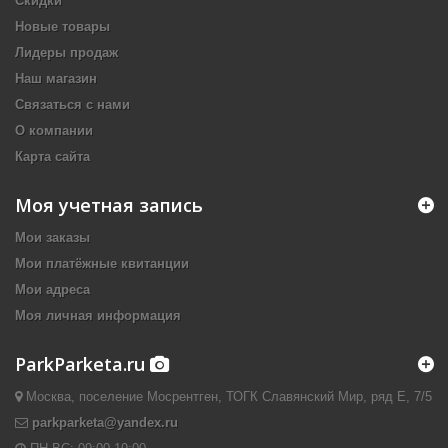
Скидки
Новые товары
Лидеры продаж
Наш магазин
Связаться с нами
О компании
Карта сайта
Моя учетная запись
Мои заказы
Мои платёжные квитанции
Мои адреса
Моя личная информация
ParkParketa.ru
Москва, поселение Мосрентген, ТОГК Славянский Мир, ряд Е, 7/5
parkparketa@yandex.ru