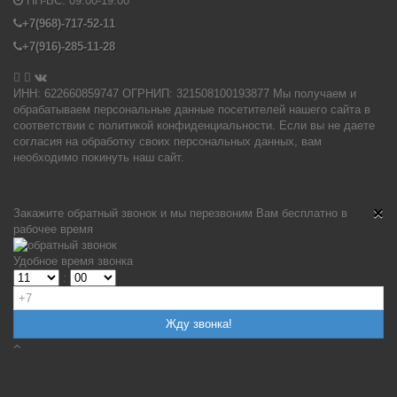
ПН-ВС:
09:00-19:00
+7(968)-717-52-11
+7(916)-285-11-28


ИНН: 622660859747 ОГРНИП: 321508100193877 Мы получаем и
обрабатываем персональные данные посетителей нашего сайта в
соответствии с политикой конфиденциальности. Если вы не даете
согласия на обработку своих персональных данных, вам
необходимо покинуть наш сайт.
×
Закажите обратный звонок и мы перезвоним Вам бесплатно в
рабочее время
Удобное время звонка
: