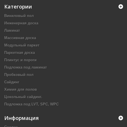
Категории
Виниловый пол
Инженерная доска
Ламинат
Массивная доска
Модульный паркет
Паркетная доска
Плинтус и пороги
Подложка под ламинат
Пробковый пол
Сайдинг
Химия для полов
Цокольный сайдинг.
Подложка под LVT, SPC, WPC
Информация