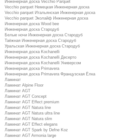
Инженерная доска Vecchio Parquet
Vecchio parquet Немецкая Инженерная доска
Vecchio parquet Итальянская Инженерная доска
Vecchio parquet Эколайф Инженерная доска
Инженерная доска Wood bee
Инженерная доска Стародуб
Белые ночи Инженерная доска Стародуб
Таёжная Инженерная доска Стародуб
Уральская Инженерная доска Стародуб
Инженерная доска Kochanelli
Инженерная доска Kochanelli Десерто
Инженерная доска Kochanelli Универсом
Инженерная доска Primavera
Инженерная доска Primavera Французская Ёлка
Ламинат
Ламинат Alpine Floor
Ламинат AGT
Ламинат AGT Concept
Ламинат AGT Effect premium
Ламинат AGT Natura line
Ламинат AGT Natura ultra line
Ламинат AGT Natura slim
Ламинат AGT Effect elegans
Ламинат AGT Spark by Defne Koz
Ламинат AGT Armonia large