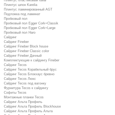
Плинтус пластиковый Ideal
Плинтус шпон Karelia
Плинтус ламинированный AGT
Подложка под ламинат
Пробковый пол
Пробковый пол Egger Cork+Classik
Пробковый пол Egger Cork+Large
Пробковый пол Haro
Сайдинг
Сайдинг Fineber
Сайдинг Fineber Block house
Сайдинг Fineber Classic color
Сайдинг Fineber Дачный
Комплектующие к сайдингу Fineber
Сайдинг Tecos
Сайдинг Tecos Корабельный брус
Сайдинг Tecos Блокхаус бревно
Сайдинг Tecos Люкс
Сайдинг Tecos под вагонку
Фурнитура Tecos к сайдингу
Софиты Tecos
Монтажные планки Tecos
Сайдинг Альта Профиль
Сайдинг Альта Профиль Blockhouse
Сайдинг Альта Профиль Альта