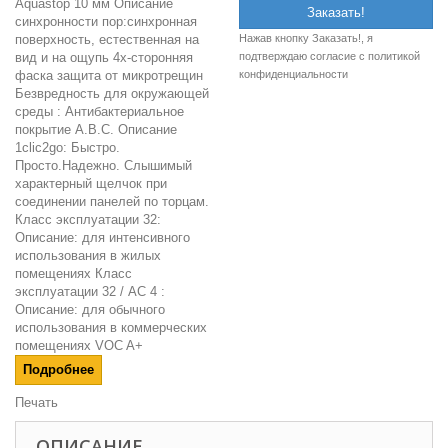
Aquastop 10 мм Описание
синхронности пор:синхронная
поверхность, естественная на
Нажав кнопку Заказать!, я
вид и на ощупь 4х-сторонняя
подтверждаю согласие c
политикой
фаска защита от микротрещин
конфиденциальности
Безвредность для окружающей
среды : Антибактериальное
покрытие A.B.C. Описание
1clic2go: Быстро.
Просто.Надежно. Слышимый
характерный щелчок при
соединении панелей по торцам.
Класс эксплуатации 32:
Описание: для интенсивного
использования в жилых
помещениях Класс
эксплуатации 32 / AC 4 :
Описание: для обычного
использования в коммерческих
помещениях VOC A+
Подробнее
Печать
ОПИСАНИЕ