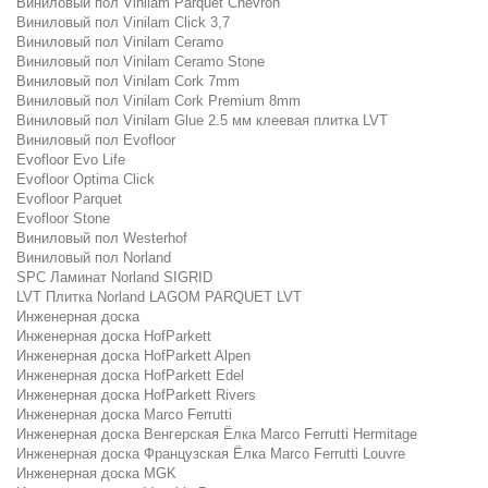
Виниловый пол Vinilam Parquet Chevron
Виниловый пол Vinilam Click 3,7
Виниловый пол Vinilam Ceramo
Виниловый пол Vinilam Ceramo Stone
Виниловый пол Vinilam Cork 7mm
Виниловый пол Vinilam Cork Premium 8mm
Виниловый пол Vinilam Glue 2.5 мм клеевая плитка LVT
Виниловый пол Evofloor
Evofloor Evo Life
Evofloor Optima Click
Evofloor Parquet
Evofloor Stone
Виниловый пол Westerhof
Виниловый пол Norland
SPC Ламинат Norland SIGRID
LVT Плитка Norland LAGOM PARQUET LVT
Инженерная доска
Инженерная доска HofParkett
Инженерная доска HofParkett Alpen
Инженерная доска HofParkett Edel
Инженерная доска HofParkett Rivers
Инженерная доска Marco Ferrutti
Инженерная доска Венгерская Ёлка Marco Ferrutti Hermitage
Инженерная доска Французская Ёлка Marco Ferrutti Louvre
Инженерная доска MGK