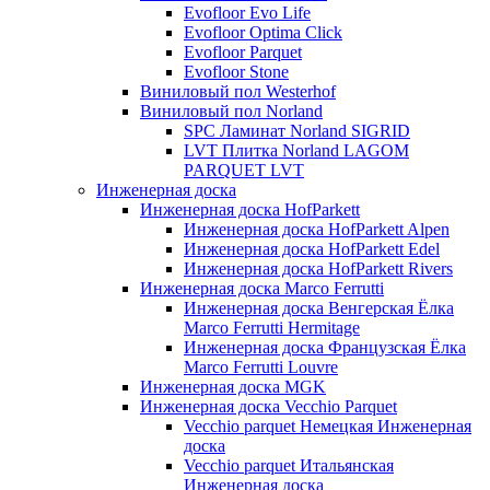
Evofloor Evo Life
Evofloor Optima Click
Evofloor Parquet
Evofloor Stone
Виниловый пол Westerhof
Виниловый пол Norland
SPC Ламинат Norland SIGRID
LVT Плитка Norland LAGOM
PARQUET LVT
Инженерная доска
Инженерная доска HofParkett
Инженерная доска HofParkett Alpen
Инженерная доска HofParkett Edel
Инженерная доска HofParkett Rivers
Инженерная доска Marco Ferrutti
Инженерная доска Венгерская Ёлка
Marco Ferrutti Hermitage
Инженерная доска Французская Ёлка
Marco Ferrutti Louvre
Инженерная доска MGK
Инженерная доска Vecchio Parquet
Vecchio parquet Немецкая Инженерная
доска
Vecchio parquet Итальянская
Инженерная доска