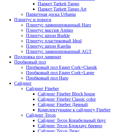
Паркет Tarkett Tango
Паркет Tarkett Tango Art
Паркетная доска Urbania
Плинтус и пороги
Плинтус ламинированный Haro
Плинтус массив Amigo
Плинтус шпон Burkle
Плинтус пластиковый Ideal
Плинтус шпон Karelia
Плинтус ламинированный AGT
Подложка под ламинат
Пробковый пол
Пробковый пол Egger Cork+Classik
Пробковый пол Egger Cork+Large
Пробковый пол Haro
Сайдинг
Сайдинг Fineber
Сайдинг Fineber Block house
Сайдинг Fineber Classic color
Сайдинг Fineber Дачный
Комплектующие к сайдингу Fineber
Сайдинг Tecos
Сайдинг Tecos Корабельный брус
Сайдинг Tecos Блокхаус бревно
Сайдинг Tecos Люкс