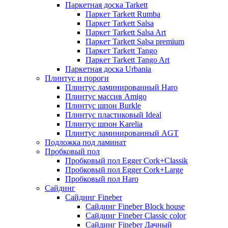
Паркетная доска Tarkett
Паркет Tarkett Rumba
Паркет Tarkett Salsa
Паркет Tarkett Salsa Art
Паркет Tarkett Salsa premium
Паркет Tarkett Tango
Паркет Tarkett Tango Art
Паркетная доска Urbania
Плинтус и пороги
Плинтус ламинированный Haro
Плинтус массив Amigo
Плинтус шпон Burkle
Плинтус пластиковый Ideal
Плинтус шпон Karelia
Плинтус ламинированный AGT
Подложка под ламинат
Пробковый пол
Пробковый пол Egger Cork+Classik
Пробковый пол Egger Cork+Large
Пробковый пол Haro
Сайдинг
Сайдинг Fineber
Сайдинг Fineber Block house
Сайдинг Fineber Classic color
Сайдинг Fineber Дачный