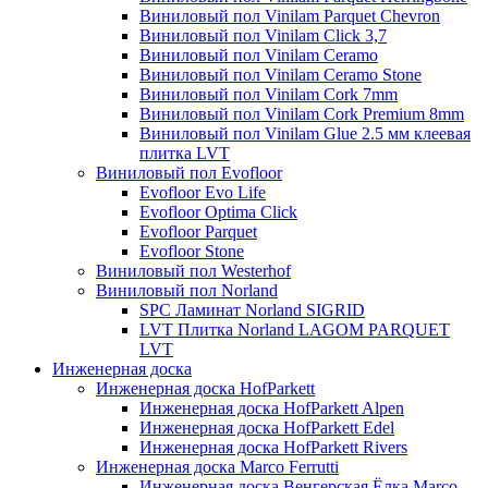
Виниловый пол Vinilam Parquet Chevron
Виниловый пол Vinilam Click 3,7
Виниловый пол Vinilam Ceramo
Виниловый пол Vinilam Ceramo Stone
Виниловый пол Vinilam Cork 7mm
Виниловый пол Vinilam Cork Premium 8mm
Виниловый пол Vinilam Glue 2.5 мм клеевая
плитка LVT
Виниловый пол Evofloor
Evofloor Evo Life
Evofloor Optima Click
Evofloor Parquet
Evofloor Stone
Виниловый пол Westerhof
Виниловый пол Norland
SPC Ламинат Norland SIGRID
LVT Плитка Norland LAGOM PARQUET
LVT
Инженерная доска
Инженерная доска HofParkett
Инженерная доска HofParkett Alpen
Инженерная доска HofParkett Edel
Инженерная доска HofParkett Rivers
Инженерная доска Marco Ferrutti
Инженерная доска Венгерская Ёлка Marco