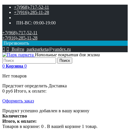
+7(968)-717-52-11
+7(916)-285-11-28
ПН-ВС:
09:00-19:00
+7(968)-717-52-11
+7(916)-285-11-28
Перезвонить


Войти
parkparketa@yandex.ru
Напольные покрытия для жизни
Поиск
0
Корзина
0
Нет товаров
Предстоит определить
Доставка
0 руб
Итого, к оплате:
Оформить заказ
Продукт успешно добавлен в вашу корзину
Количество
Итого, к оплате:
Товаров в корзине:
0
.
В вашей корзине 1 товар.