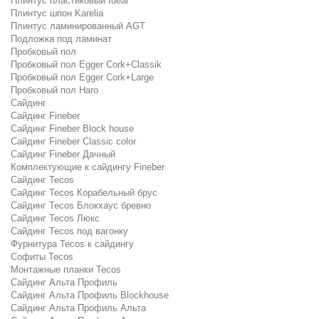
Плинтус пластиковый Ideal
Плинтус шпон Karelia
Плинтус ламинированный AGT
Подложка под ламинат
Пробковый пол
Пробковый пол Egger Cork+Classik
Пробковый пол Egger Cork+Large
Пробковый пол Haro
Сайдинг
Сайдинг Fineber
Сайдинг Fineber Block house
Сайдинг Fineber Classic color
Сайдинг Fineber Дачный
Комплектующие к сайдингу Fineber
Сайдинг Tecos
Сайдинг Tecos Корабельный брус
Сайдинг Tecos Блокхаус бревно
Сайдинг Tecos Люкс
Сайдинг Tecos под вагонку
Фурнитура Tecos к сайдингу
Софиты Tecos
Монтажные планки Tecos
Сайдинг Альта Профиль
Сайдинг Альта Профиль Blockhouse
Сайдинг Альта Профиль Альта