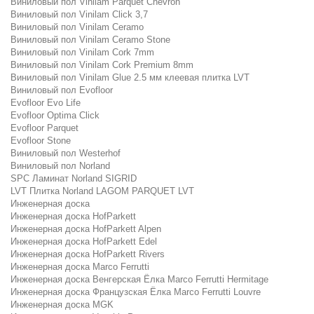
Виниловый пол Vinilam Parquet Chevron
Виниловый пол Vinilam Click 3,7
Виниловый пол Vinilam Ceramo
Виниловый пол Vinilam Ceramo Stone
Виниловый пол Vinilam Cork 7mm
Виниловый пол Vinilam Cork Premium 8mm
Виниловый пол Vinilam Glue 2.5 мм клеевая плитка LVT
Виниловый пол Evofloor
Evofloor Evo Life
Evofloor Optima Click
Evofloor Parquet
Evofloor Stone
Виниловый пол Westerhof
Виниловый пол Norland
SPC Ламинат Norland SIGRID
LVT Плитка Norland LAGOM PARQUET LVT
Инженерная доска
Инженерная доска HofParkett
Инженерная доска HofParkett Alpen
Инженерная доска HofParkett Edel
Инженерная доска HofParkett Rivers
Инженерная доска Marco Ferrutti
Инженерная доска Венгерская Ёлка Marco Ferrutti Hermitage
Инженерная доска Французская Ёлка Marco Ferrutti Louvre
Инженерная доска MGK