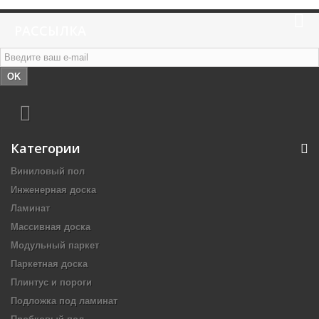
РАССЫЛКА
OK
Категории
Виниловый пол
Инженерная доска
Ламинат
Массивная доска
Модульный паркет
Паркетная доска
Плинтус и пороги
Подложка под ламинат