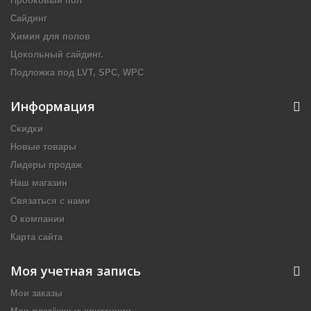
Пробковый пол
Сайдинг
Химия для полов
Цокольный сайдинг.
Подложка под LVT, SPC, WPC
Информация
Скидки
Новые товары
Лидеры продаж
Наш магазин
Связаться с нами
О компании
Карта сайта
Моя учетная запись
Мои заказы