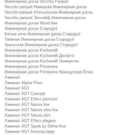
Инженерная доска Vecchio Parquet
Vecchio parquet Немецкая Инженерная доска
Vecchio parquet Итальянская Инженерная доска
Vecchio parquet Эколайф Инженерная доска
Инженерная доска Wood bee
Инженерная доска Стародуб
Белые ночи Инженерная доска Стародуб
Таёжная Инженерная доска Стародуб
Уральская Инженерная доска Стародуб
Инженерная доска Kochanelli
Инженерная доска Kochanelli Десерто
Инженерная доска Kochanelli Универсом
Инженерная доска Primavera
Инженерная доска Primavera Французская Ёлка
Ламинат
Ламинат Alpine Floor
Ламинат AGT
Ламинат AGT Concept
Ламинат AGT Effect premium
Ламинат AGT Natura line
Ламинат AGT Natura ultra line
Ламинат AGT Natura slim
Ламинат AGT Effect elegans
Ламинат AGT Spark by Defne Koz
Ламинат AGT Armonia large