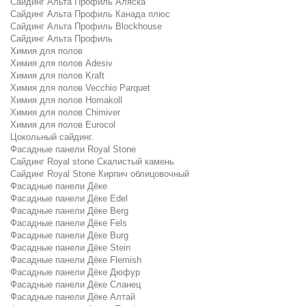
Сайдинг Альта Профиль Аляска
Сайдинг Альта Профиль Канада плюс
Сайдинг Альта Профиль Blockhouse
Сайдинг Альта Профиль
Химия для полов
Химия для полов Adesiv
Химия для полов Kraft
Химия для полов Vecchio Parquet
Химия для полов Homakoll
Химия для полов Chimiver
Химия для полов Eurocol
Цокольный сайдинг.
Фасадные панели Royal Stone
Сайдинг Royal stone Скалистый камень
Сайдинг Royal Stone Кирпич облицовочный
Фасадные панели Дёке
Фасадные панели Дёке Edel
Фасадные панели Дёке Berg
Фасадные панели Дёке Fels
Фасадные панели Дёке Burg
Фасадные панели Дёке Stein
Фасадные панели Дёке Flemish
Фасадные панели Дёке Дюфур
Фасадные панели Дёке Сланец
Фасадные панели Дёке Алтай