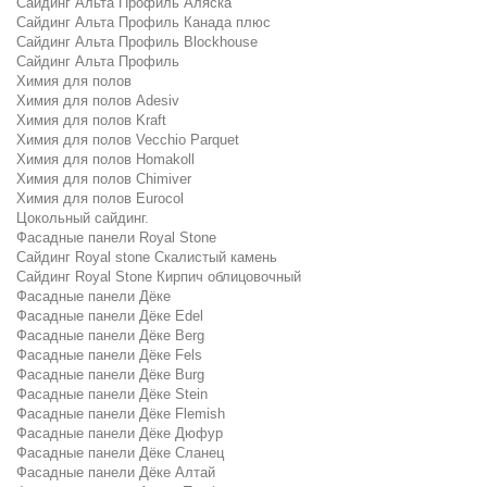
Сайдинг Альта Профиль Аляска
Сайдинг Альта Профиль Канада плюс
Сайдинг Альта Профиль Blockhouse
Сайдинг Альта Профиль
Химия для полов
Химия для полов Adesiv
Химия для полов Kraft
Химия для полов Vecchio Parquet
Химия для полов Homakoll
Химия для полов Chimiver
Химия для полов Eurocol
Цокольный сайдинг.
Фасадные панели Royal Stone
Сайдинг Royal stone Скалистый камень
Сайдинг Royal Stone Кирпич облицовочный
Фасадные панели Дёке
Фасадные панели Дёке Edel
Фасадные панели Дёке Berg
Фасадные панели Дёке Fels
Фасадные панели Дёке Burg
Фасадные панели Дёке Stein
Фасадные панели Дёке Flemish
Фасадные панели Дёке Дюфур
Фасадные панели Дёке Сланец
Фасадные панели Дёке Алтай