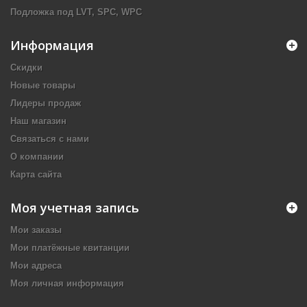
Подложка под LVT, SPC, WPC
Информация
Скидки
Новые товары
Лидеры продаж
Наш магазин
Связаться с нами
О компании
Карта сайта
Моя учетная запись
Мои заказы
Мои платёжные квитанции
Мои адреса
Моя личная информация