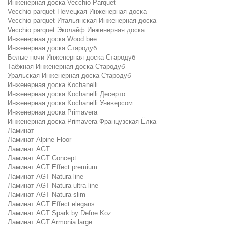
Инженерная доска Vecchio Parquet
Vecchio parquet Немецкая Инженерная доска
Vecchio parquet Итальянская Инженерная доска
Vecchio parquet Эколайф Инженерная доска
Инженерная доска Wood bee
Инженерная доска Стародуб
Белые ночи Инженерная доска Стародуб
Таёжная Инженерная доска Стародуб
Уральская Инженерная доска Стародуб
Инженерная доска Kochanelli
Инженерная доска Kochanelli Десерто
Инженерная доска Kochanelli Универсом
Инженерная доска Primavera
Инженерная доска Primavera Французская Ёлка
Ламинат
Ламинат Alpine Floor
Ламинат AGT
Ламинат AGT Concept
Ламинат AGT Effect premium
Ламинат AGT Natura line
Ламинат AGT Natura ultra line
Ламинат AGT Natura slim
Ламинат AGT Effect elegans
Ламинат AGT Spark by Defne Koz
Ламинат AGT Armonia large