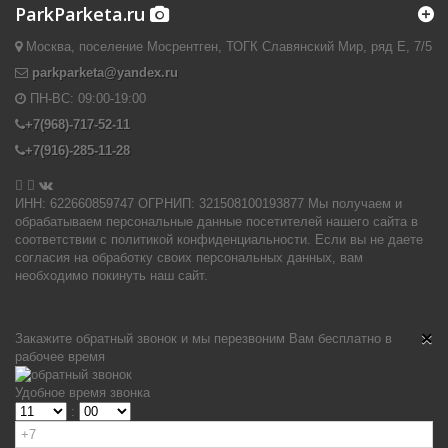
ParkParketa.ru
Москва, поселение Мосрентген, ТОГК Славянский Мир, ряд Е, 7/5
parkparketa@yandex.ru
ПН-ВС:
09:00-19:00
+7(968)-717-52-11
+7(916)-285-11-28


ИНН: 622660859747 ОГРНИП: 321508100193877 Мы получаем и
обрабатываем персональные данные посетителей нашего сайта в
соответствии с политикой конфиденциальности. Если вы не даете
согласия на обработку своих персональных данных, вам
необходимо покинуть наш сайт.
×
Закажите обратный звонок и мы перезвоним Вам бесплатно в
рабочее время
Удобное время звонка
: