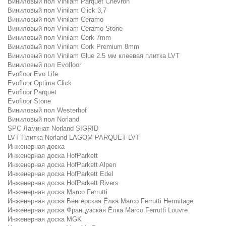
Виниловый пол Vinilam Parquet Chevron
Виниловый пол Vinilam Click 3,7
Виниловый пол Vinilam Ceramo
Виниловый пол Vinilam Ceramo Stone
Виниловый пол Vinilam Cork 7mm
Виниловый пол Vinilam Cork Premium 8mm
Виниловый пол Vinilam Glue 2.5 мм клеевая плитка LVT
Виниловый пол Evofloor
Evofloor Evo Life
Evofloor Optima Click
Evofloor Parquet
Evofloor Stone
Виниловый пол Westerhof
Виниловый пол Norland
SPC Ламинат Norland SIGRID
LVT Плитка Norland LAGOM PARQUET LVT
Инженерная доска
Инженерная доска HofParkett
Инженерная доска HofParkett Alpen
Инженерная доска HofParkett Edel
Инженерная доска HofParkett Rivers
Инженерная доска Marco Ferrutti
Инженерная доска Венгерская Ёлка Marco Ferrutti Hermitage
Инженерная доска Французская Ёлка Marco Ferrutti Louvre
Инженерная доска MGK