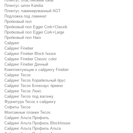
Плинтус пластиковый Ideal
Плинтус шпон Karelia
Плинтус ламинированный AGT
Подложка под ламинат
Пробковый пол
Пробковый пол Egger Cork+Classik
Пробковый пол Egger Cork+Large
Пробковый пол Haro
Сайдинг
Сайдинг Fineber
Сайдинг Fineber Block house
Сайдинг Fineber Classic color
Сайдинг Fineber Дачный
Комплектующие к сайдингу Fineber
Сайдинг Tecos
Сайдинг Tecos Корабельный брус
Сайдинг Tecos Блокхаус бревно
Сайдинг Tecos Люкс
Сайдинг Tecos под вагонку
Фурнитура Tecos к сайдингу
Софиты Tecos
Монтажные планки Tecos
Сайдинг Альта Профиль
Сайдинг Альта Профиль Blockhouse
Сайдинг Альта Профиль Альта