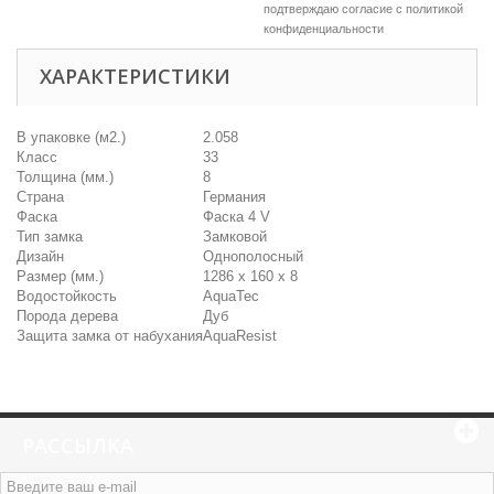
подтверждаю согласие c
политикой
конфиденциальности
ХАРАКТЕРИСТИКИ
В упаковке (м2.)
2.058
Класс
33
Толщина (мм.)
8
Страна
Германия
Фаска
Фаска 4 V
Тип замка
Замковой
Дизайн
Однополосный
Размер (мм.)
1286 х 160 х 8
Водостойкость
AquaTec
Порода дерева
Дуб
Защита замка от набухания
AquaResist
РАССЫЛКА