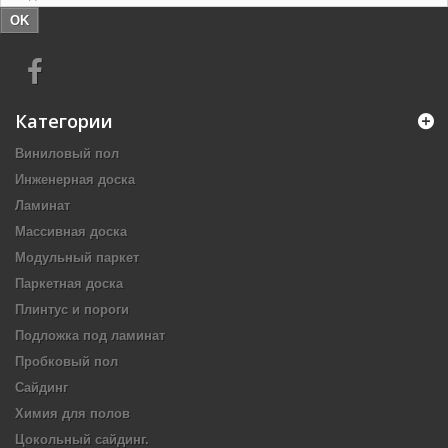
OK
Категории
Виниловый пол
Инженерная доска
Ламинат
Массивная доска
Модульный паркет
Паркетная доска
Плинтус и пороги
Подложка под ламинат
Пробковый пол
Сайдинг
Химия для полов
Цокольный сайдинг.