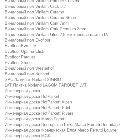
Виниловый пол Vinilam Parquet Chevron
Виниловый пол Vinilam Click 3,7
Виниловый пол Vinilam Ceramo
Виниловый пол Vinilam Ceramo Stone
Виниловый пол Vinilam Cork 7mm
Виниловый пол Vinilam Cork Premium 8mm
Виниловый пол Vinilam Glue 2.5 мм клеевая плитка LVT
Виниловый пол Evofloor
Evofloor Evo Life
Evofloor Optima Click
Evofloor Parquet
Evofloor Stone
Виниловый пол Westerhof
Виниловый пол Norland
SPC Ламинат Norland SIGRID
LVT Плитка Norland LAGOM PARQUET LVT
Инженерная доска
Инженерная доска HofParkett
Инженерная доска HofParkett Alpen
Инженерная доска HofParkett Edel
Инженерная доска HofParkett Rivers
Инженерная доска Marco Ferrutti
Инженерная доска Венгерская Ёлка Marco Ferrutti Hermitage
Инженерная доска Французская Ёлка Marco Ferrutti Louvre
Инженерная доска MGK