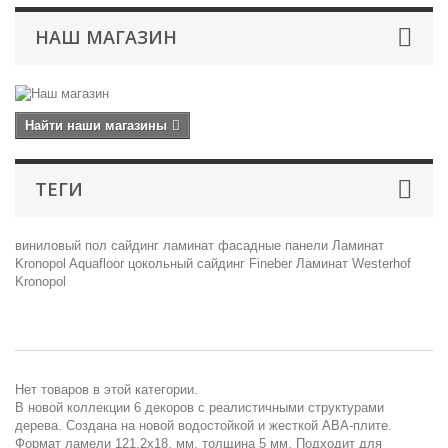
НАШ МАГАЗИН
Найти наши магазины
ТЕГИ
виниловый пол
сайдинг
ламинат
фасадные панели
Ламинат
Kronopol
Aquafloor
цокольный сайдинг
Fineber
Ламинат Westerhof
Kronopol
Нет товаров в этой категории.
В новой коллекции 6 декоров с реалистичными структурами
дерева. Создана на новой водостойкой и жесткой ABA-плите.
Формат ламели 121,2х18, мм, толщина 5 мм. Подходит для