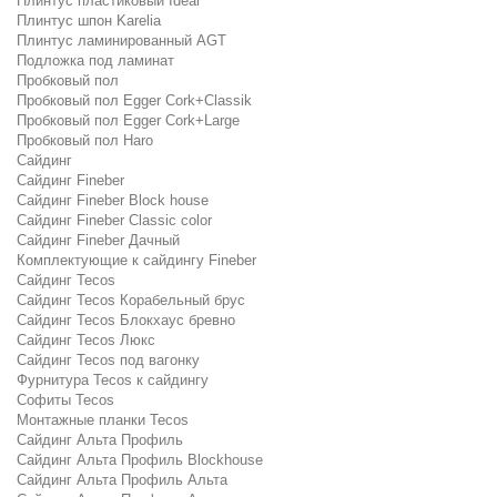
Плинтус пластиковый Ideal
Плинтус шпон Karelia
Плинтус ламинированный AGT
Подложка под ламинат
Пробковый пол
Пробковый пол Egger Cork+Classik
Пробковый пол Egger Cork+Large
Пробковый пол Haro
Сайдинг
Сайдинг Fineber
Сайдинг Fineber Block house
Сайдинг Fineber Classic color
Сайдинг Fineber Дачный
Комплектующие к сайдингу Fineber
Сайдинг Tecos
Сайдинг Tecos Корабельный брус
Сайдинг Tecos Блокхаус бревно
Сайдинг Tecos Люкс
Сайдинг Tecos под вагонку
Фурнитура Tecos к сайдингу
Софиты Tecos
Монтажные планки Tecos
Сайдинг Альта Профиль
Сайдинг Альта Профиль Blockhouse
Сайдинг Альта Профиль Альта