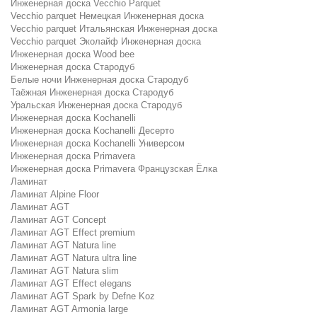
Инженерная доска Vecchio Parquet
Vecchio parquet Немецкая Инженерная доска
Vecchio parquet Итальянская Инженерная доска
Vecchio parquet Эколайф Инженерная доска
Инженерная доска Wood bee
Инженерная доска Стародуб
Белые ночи Инженерная доска Стародуб
Таёжная Инженерная доска Стародуб
Уральская Инженерная доска Стародуб
Инженерная доска Kochanelli
Инженерная доска Kochanelli Десерто
Инженерная доска Kochanelli Универсом
Инженерная доска Primavera
Инженерная доска Primavera Французская Ёлка
Ламинат
Ламинат Alpine Floor
Ламинат AGT
Ламинат AGT Concept
Ламинат AGT Effect premium
Ламинат AGT Natura line
Ламинат AGT Natura ultra line
Ламинат AGT Natura slim
Ламинат AGT Effect elegans
Ламинат AGT Spark by Defne Koz
Ламинат AGT Armonia large