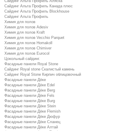
Сайдинг Альта Профиль Аляска
Сайдинг Альта Профиль Канада плюс
Сайдинг Альта Профиль Blockhouse
Сайдинг Альта Профиль
Химия для полов
Химия для полов Adesiv
Химия для полов Kraft
Химия для полов Vecchio Parquet
Химия для полов Homakoll
Химия для полов Chimiver
Химия для полов Eurocol
Цокольный сайдинг.
Фасадные панели Royal Stone
Сайдинг Royal stone Скалистый камень
Сайдинг Royal Stone Кирпич облицовочный
Фасадные панели Дёке
Фасадные панели Дёке Edel
Фасадные панели Дёке Berg
Фасадные панели Дёке Fels
Фасадные панели Дёке Burg
Фасадные панели Дёке Stein
Фасадные панели Дёке Flemish
Фасадные панели Дёке Дюфур
Фасадные панели Дёке Сланец
Фасадные панели Дёке Алтай