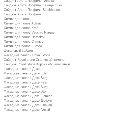
Сайдинг Альта Профиль Аляска
Сайдинг Альта Профиль Канада плюс
Сайдинг Альта Профиль Blockhouse
Сайдинг Альта Профиль
Химия для полов
Химия для полов Adesiv
Химия для полов Kraft
Химия для полов Vecchio Parquet
Химия для полов Homakoll
Химия для полов Chimiver
Химия для полов Eurocol
Цокольный сайдинг.
Фасадные панели Royal Stone
Сайдинг Royal stone Скалистый камень
Сайдинг Royal Stone Кирпич облицовочный
Фасадные панели Дёке
Фасадные панели Дёке Edel
Фасадные панели Дёке Berg
Фасадные панели Дёке Fels
Фасадные панели Дёке Burg
Фасадные панели Дёке Stein
Фасадные панели Дёке Flemish
Фасадные панели Дёке Дюфур
Фасадные панели Дёке Сланец
Фасадные панели Дёке Алтай