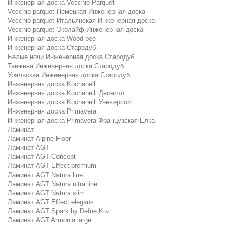
Инженерная доска Vecchio Parquet
Vecchio parquet Немецкая Инженерная доска
Vecchio parquet Итальянская Инженерная доска
Vecchio parquet Эколайф Инженерная доска
Инженерная доска Wood bee
Инженерная доска Стародуб
Белые ночи Инженерная доска Стародуб
Таёжная Инженерная доска Стародуб
Уральская Инженерная доска Стародуб
Инженерная доска Kochanelli
Инженерная доска Kochanelli Десерто
Инженерная доска Kochanelli Универсом
Инженерная доска Primavera
Инженерная доска Primavera Французская Ёлка
Ламинат
Ламинат Alpine Floor
Ламинат AGT
Ламинат AGT Concept
Ламинат AGT Effect premium
Ламинат AGT Natura line
Ламинат AGT Natura ultra line
Ламинат AGT Natura slim
Ламинат AGT Effect elegans
Ламинат AGT Spark by Defne Koz
Ламинат AGT Armonia large