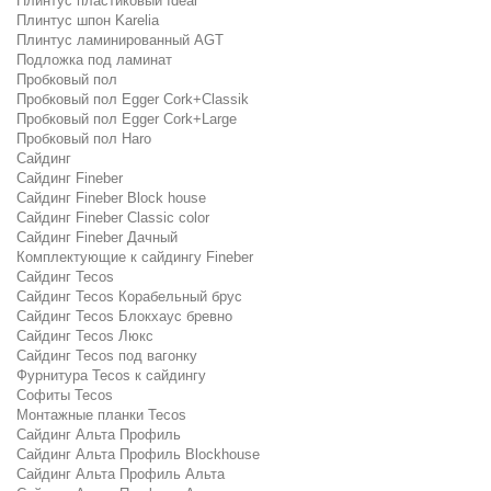
Плинтус пластиковый Ideal
Плинтус шпон Karelia
Плинтус ламинированный AGT
Подложка под ламинат
Пробковый пол
Пробковый пол Egger Cork+Classik
Пробковый пол Egger Cork+Large
Пробковый пол Haro
Сайдинг
Сайдинг Fineber
Сайдинг Fineber Block house
Сайдинг Fineber Classic color
Сайдинг Fineber Дачный
Комплектующие к сайдингу Fineber
Сайдинг Tecos
Сайдинг Tecos Корабельный брус
Сайдинг Tecos Блокхаус бревно
Сайдинг Tecos Люкс
Сайдинг Tecos под вагонку
Фурнитура Tecos к сайдингу
Софиты Tecos
Монтажные планки Tecos
Сайдинг Альта Профиль
Сайдинг Альта Профиль Blockhouse
Сайдинг Альта Профиль Альта