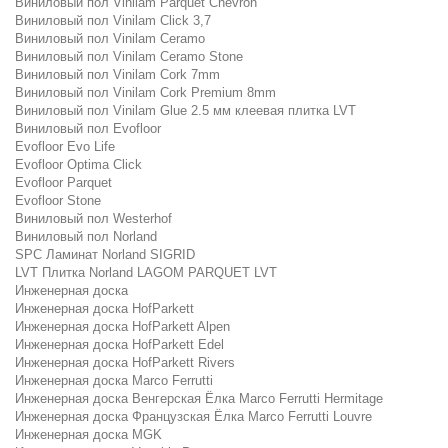
Виниловый пол Vinilam Parquet Chevron
Виниловый пол Vinilam Click 3,7
Виниловый пол Vinilam Ceramo
Виниловый пол Vinilam Ceramo Stone
Виниловый пол Vinilam Cork 7mm
Виниловый пол Vinilam Cork Premium 8mm
Виниловый пол Vinilam Glue 2.5 мм клеевая плитка LVT
Виниловый пол Evofloor
Evofloor Evo Life
Evofloor Optima Click
Evofloor Parquet
Evofloor Stone
Виниловый пол Westerhof
Виниловый пол Norland
SPC Ламинат Norland SIGRID
LVT Плитка Norland LAGOM PARQUET LVT
Инженерная доска
Инженерная доска HofParkett
Инженерная доска HofParkett Alpen
Инженерная доска HofParkett Edel
Инженерная доска HofParkett Rivers
Инженерная доска Marco Ferrutti
Инженерная доска Венгерская Ёлка Marco Ferrutti Hermitage
Инженерная доска Французская Ёлка Marco Ferrutti Louvre
Инженерная доска MGK