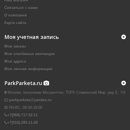
Наш магазин
Связаться с нами
О компании
Карта сайта
Моя учетная запись
Мои заказы
Мои платёжные квитанции
Мои адреса
Моя личная информация
ParkParketa.ru
Москва, поселение Мосрентген, ТОГК Славянский Мир, ряд Е, 7/5
parkparketa@yandex.ru
ПН-ВС:
09:00-19:00
+7(968)-717-52-11
+7(916)-285-11-28