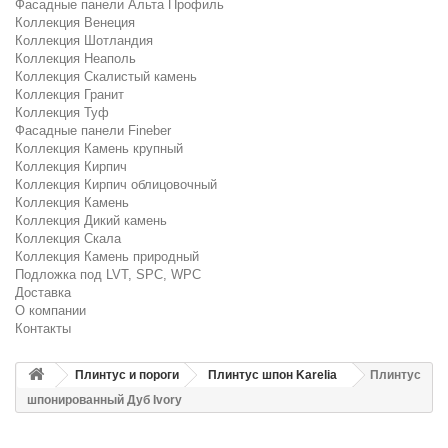
Фасадные панели Альта Профиль
Коллекция Венеция
Коллекция Шотландия
Коллекция Неаполь
Коллекция Скалистый камень
Коллекция Гранит
Коллекция Туф
Фасадные панели Fineber
Коллекция Камень крупный
Коллекция Кирпич
Коллекция Кирпич облицовочный
Коллекция Камень
Коллекция Дикий камень
Коллекция Скала
Коллекция Камень природный
Подложка под LVT, SPC, WPC
Доставка
О компании
Контакты
Плинтус и пороги
Плинтус шпон Karelia
Плинтус
шпонированный Дуб Ivory