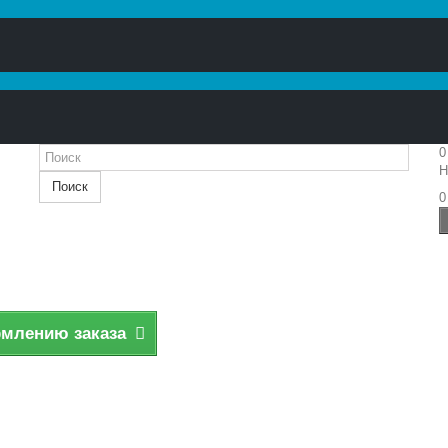
0
Н
Поиск
0
рмлению заказа