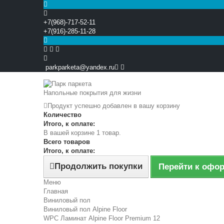
+7(968)-717-52-11
+7(916)-285-11-28


parkparketa@yandex.ru
Напольные покрытия для жизни
Продукт успешно добавлен в вашу корзину
Количество
Итого, к оплате:
В вашей корзине 1 товар.
Всего товаров
Итого, к оплате:
Продолжить покупки
Перейти к офо
Меню
Главная
Виниловый пол
Виниловый пол Alpine Floor
WPC Ламинат Alpine Floor Premium 12