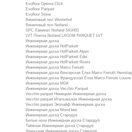
Evofloor Optima Click
Evofloor Parquet
Evofloor Stone
Виниловый пол Westerhof
Виниловый пол Norland
SPC Ламинат Norland SIGRID
LVT Плитка Norland LAGOM PARQUET LVT
Инженерная доска
Инженерная доска HofParkett
Инженерная доска HofParkett Alpen
Инженерная доска HofParkett Edel
Инженерная доска HofParkett Rivers
Инженерная доска Marco Ferrutti
Инженерная доска Венгерская Ёлка Marco Ferrutti Hermita
Инженерная доска Французская Ёлка Marco Ferrutti Louvre
Инженерная доска MGK
Инженерная доска Vecchio Parquet
Vecchio parquet Немецкая Инженерная доска
Vecchio parquet Итальянская Инженерная доска
Vecchio parquet Эколайф Инженерная доска
Инженерная доска Wood bee
Инженерная доска Стародуб
Белые ночи Инженерная доска Стародуб
Таёжная Инженерная доска Стародуб
Уральская Инженерная доска Стародуб