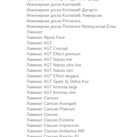
Инженерная доска Kochanelli
Инженерная доска Kochanelli Десерто
Инженерная доска Kochanelli Универсом
Инженерная доска Primavera
Инженерная доска Primavera Французская Ёлка
Ламинат
Ламинат Alpine Floor
Ламинат AGT
Ламинат AGT Concept
Ламинат AGT Effect premium
Ламинат AGT Natura line
Ламинат AGT Natura ultra line
Ламинат AGT Natura slim
Ламинат AGT Effect elegans
Ламинат AGT Spark by Defne Koz
Ламинат AGT Armonia large
Ламинат AGT Armonia slim
Ламинат Camsan
Ламинат Camsan Avangard
Ламинат Camsan Platinum
Ламинат Classen
Ламинат Classen Extreme
Ламинат Classen Impression
Ламинат Classen Ambience WR
Ламинат Classen Rancho 4V