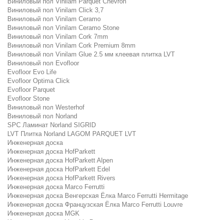
Виниловый пол Vinilam Parquet Chevron
Виниловый пол Vinilam Click 3,7
Виниловый пол Vinilam Ceramo
Виниловый пол Vinilam Ceramo Stone
Виниловый пол Vinilam Cork 7mm
Виниловый пол Vinilam Cork Premium 8mm
Виниловый пол Vinilam Glue 2.5 мм клеевая плитка LVT
Виниловый пол Evofloor
Evofloor Evo Life
Evofloor Optima Click
Evofloor Parquet
Evofloor Stone
Виниловый пол Westerhof
Виниловый пол Norland
SPC Ламинат Norland SIGRID
LVT Плитка Norland LAGOM PARQUET LVT
Инженерная доска
Инженерная доска HofParkett
Инженерная доска HofParkett Alpen
Инженерная доска HofParkett Edel
Инженерная доска HofParkett Rivers
Инженерная доска Marco Ferrutti
Инженерная доска Венгерская Ёлка Marco Ferrutti Hermitage
Инженерная доска Французская Ёлка Marco Ferrutti Louvre
Инженерная доска MGK