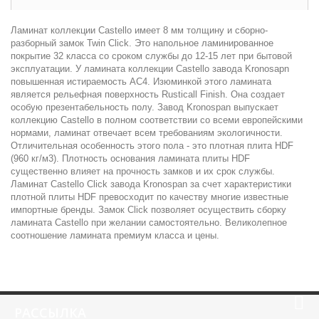
Ламинат коллекции Castello имеет 8 мм толщину и сборно-
разборный замок Twin Click. Это напольное ламинированное
покрытие 32 класса со сроком службы до 12-15 лет при бытовой
эксплуатации. У ламината коллекции Castello завода Kronosapn
повышенная истираемость AC4. Изюминкой этого ламината
является рельефная поверхность Rusticall Finish. Она создает
особую презентабельность полу. Завод Kronospan выпускает
коллекцию Castello в полном соответствии со всеми европейскими
нормами, ламинат отвечает всем требованиям экологичности.
Отличительная особенность этого пола - это плотная плита HDF
(960 кг/м3). Плотность основания ламината плиты HDF
существенно влияет на прочность замков и их срок службы.
Ламинат Castello Click завода Kronospan за счет характеристики
плотной плиты HDF превосходит по качеству многие известные
импортные бренды. Замок Click позволяет осуществить сборку
ламината Castello при желании самостоятельно. Великолепное
соотношение ламината премиум класса и цены.
РАССЫЛКА