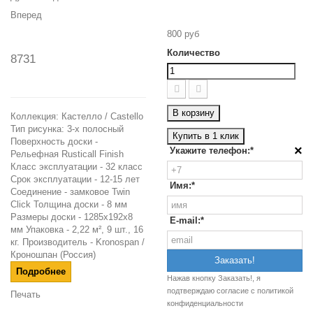
Вперед
800 руб
Количество
8731
В корзину
Коллекция: Кастелло / Сastello
Тип рисунка: 3-x полосный
Купить в 1 клик
Поверхность доски -
×
Укажите телефон:*
Рельефная Rusticall Finish
Класс эксплуатации - 32 класс
Срок эксплуатации - 12-15 лет
Имя:*
Соединение - замковое Twin
Click Толщина доски - 8 мм
Размеры доски - 1285х192х8
E-mail:*
мм Упаковка - 2,22 м², 9 шт., 16
кг. Производитель - Kronospan /
Кроношпан (Россия)
Подробнее
Нажав кнопку Заказать!, я
подтверждаю согласие c
политикой
Печать
конфиденциальности