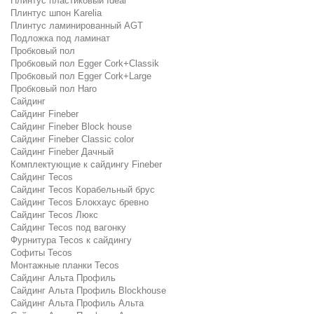
Плинтус пластиковый Ideal
Плинтус шпон Karelia
Плинтус ламинированный AGT
Подложка под ламинат
Пробковый пол
Пробковый пол Egger Cork+Classik
Пробковый пол Egger Cork+Large
Пробковый пол Haro
Сайдинг
Сайдинг Fineber
Сайдинг Fineber Block house
Сайдинг Fineber Classic color
Сайдинг Fineber Дачный
Комплектующие к сайдингу Fineber
Сайдинг Tecos
Сайдинг Tecos Корабельный брус
Сайдинг Tecos Блокхаус бревно
Сайдинг Tecos Люкс
Сайдинг Tecos под вагонку
Фурнитура Tecos к сайдингу
Софиты Tecos
Монтажные планки Tecos
Сайдинг Альта Профиль
Сайдинг Альта Профиль Blockhouse
Сайдинг Альта Профиль Альта