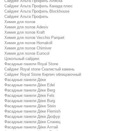
Сайдинг Альта Профиль Аляска
Сайдинг Альта Профиль Канада плюс
Сайдинг Альта Профиль Blockhouse
Сайдинг Альта Профиль
Химия для полов
Химия для полов Adesiv
Химия для полов Kraft
Химия для полов Vecchio Parquet
Химия для полов Homakoll
Химия для полов Chimiver
Химия для полов Eurocol
Цокольный сайдинг.
Фасадные панели Royal Stone
Сайдинг Royal stone Скалистый камень
Сайдинг Royal Stone Кирпич облицовочный
Фасадные панели Дёке
Фасадные панели Дёке Edel
Фасадные панели Дёке Berg
Фасадные панели Дёке Fels
Фасадные панели Дёке Burg
Фасадные панели Дёке Stein
Фасадные панели Дёке Flemish
Фасадные панели Дёке Дюфур
Фасадные панели Дёке Сланец
Фасадные панели Дёке Алтай