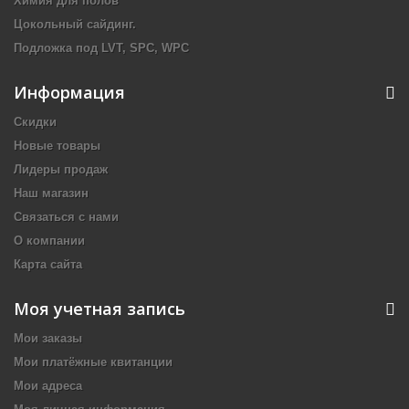
Химия для полов
Цокольный сайдинг.
Подложка под LVT, SPC, WPC
Информация
Скидки
Новые товары
Лидеры продаж
Наш магазин
Связаться с нами
О компании
Карта сайта
Моя учетная запись
Мои заказы
Мои платёжные квитанции
Мои адреса