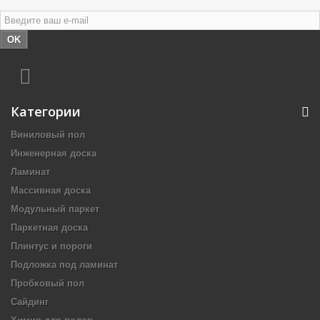
OK
Категории
Виниловый пол
Инженерная доска
Ламинат
Массивная доска
Модульный паркет
Паркетная доска
Плинтус и пороги
Подложка под ламинат
Пробковый пол
Сайдинг