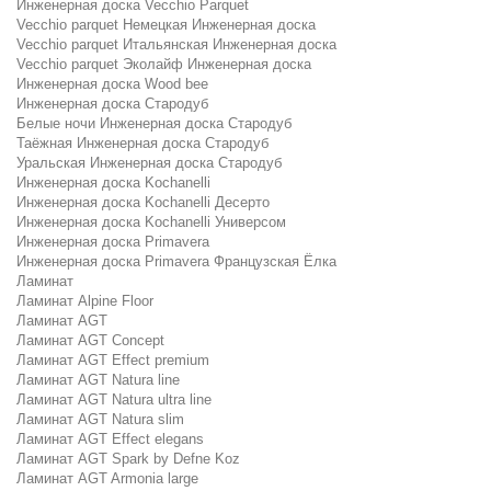
Инженерная доска Vecchio Parquet
Vecchio parquet Немецкая Инженерная доска
Vecchio parquet Итальянская Инженерная доска
Vecchio parquet Эколайф Инженерная доска
Инженерная доска Wood bee
Инженерная доска Стародуб
Белые ночи Инженерная доска Стародуб
Таёжная Инженерная доска Стародуб
Уральская Инженерная доска Стародуб
Инженерная доска Kochanelli
Инженерная доска Kochanelli Десерто
Инженерная доска Kochanelli Универсом
Инженерная доска Primavera
Инженерная доска Primavera Французская Ёлка
Ламинат
Ламинат Alpine Floor
Ламинат AGT
Ламинат AGT Concept
Ламинат AGT Effect premium
Ламинат AGT Natura line
Ламинат AGT Natura ultra line
Ламинат AGT Natura slim
Ламинат AGT Effect elegans
Ламинат AGT Spark by Defne Koz
Ламинат AGT Armonia large